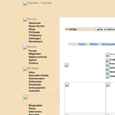
Startseite
News-Archiv
Shop
<<
vorige
TV-Guide
TV-History
Umfragen
Gästebuch
Infos
Bilder
Schauspi
Forum
Mitglieder
Highscoreliste
Spiele
Comics
Infos
Episoden-Guide
Kommentare
Videoclips
Filmfehler
Schauspieler
Columbo
Biographie
Filme
Interviews
Berichte