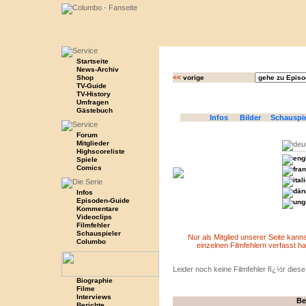
Startseite
News-Archiv
Shop
<<
vorige
TV-Guide
TV-History
Umfragen
Gästebuch
Infos
Bilder
Schauspi
Forum
Mitglieder
Highscoreliste
Spiele
Comics
Infos
Episoden-Guide
Kommentare
Videoclips
Filmfehler
Schauspieler
Nur als Mitglied unserer Seite kan
Columbo
einzelnen Filmfehlern verfasst ha
Leider noch keine Filmfehler fï¿½r dies
Biographie
Filme
Interviews
Be
Berichte