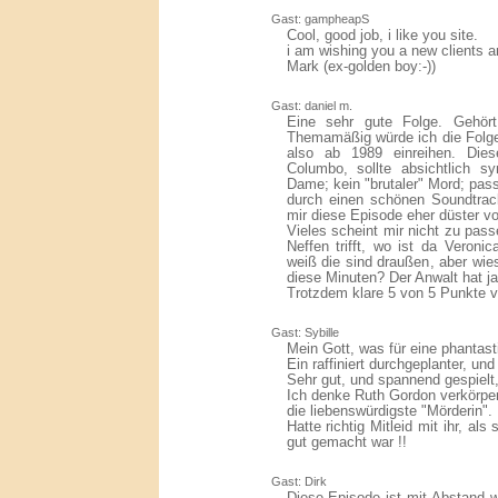
Gast: gampheapS
Cool, good job, i like you site.
i am wishing you a new clients a
Mark (ex-golden boy:-))
Gast: daniel m.
Eine sehr gute Folge. Gehört
Themamäßig würde ich die Folge
also ab 1989 einreihen. Dies
Columbo, sollte absichtlich s
Dame; kein "brutaler" Mord; pas
durch einen schönen Soundtrac
mir diese Episode eher düster vo
Vieles scheint mir nicht zu pass
Neffen trifft, wo ist da Vero
weiß die sind draußen, aber wies
diese Minuten? Der Anwalt hat ja 
Trotzdem klare 5 von 5 Punkte v
Gast: Sybille
Mein Gott, was für eine phantas
Ein raffiniert durchgeplanter, un
Sehr gut, und spannend gespielt,
Ich denke Ruth Gordon verkörper
die liebenswürdigste "Mörderin".
Hatte richtig Mitleid mit ihr, als
gut gemacht war !!
Gast: Dirk