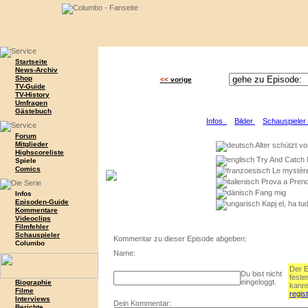
Startseite
News-Archiv
Shop
<<
vorige
TV-Guide
TV-History
Umfragen
Gästebuch
Infos
Bilder
Schauspiele
Forum
Mitglieder
Alter schützt vo
Highscoreliste
Try And Catch M
Spiele
Comics
Le mystère
Prova a Pren
Fang mig
Infos
Episoden-Guide
Kapj el, ha tu
Kommentare
Videoclips
Filmfehler
Schauspieler
Kommentar zu dieser Episode abgeben:
Columbo
Name:
Der E
Du bist nicht
fest
eingeloggt.
Biographie
kanns
Filme
regist
Interviews
Dein Kommentar:
Berichte