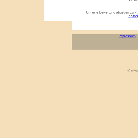
Besuc
Um eine Bewertung abgeben zu kï¿
Kosten
Impressum
© www.