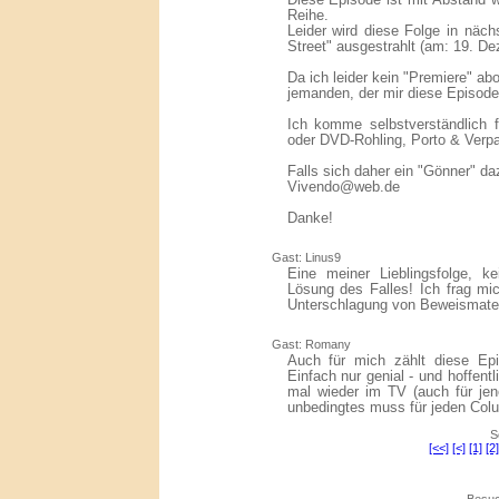
Diese Episode ist mit Abstand w
Reihe.
Leider wird diese Folge in näch
Street" ausgestrahlt (am: 19. D
Da ich leider kein "Premiere" a
jemanden, der mir diese Episod
Ich komme selbstverständlich f
oder DVD-Rohling, Porto & Verpa
Falls sich daher ein "Gönner" daz
Vivendo@web.de
Danke!
Gast: Linus9
Eine meiner Lieblingsfolge, k
Lösung des Falles! Ich frag mi
Unterschlagung von Beweismate
Gast: Romany
Auch für mich zählt diese Ep
Einfach nur genial - und hoffent
mal wieder im TV (auch für jen
unbedingtes muss für jeden Col
S
[<<]
[<]
[1]
[2]