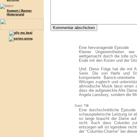
Support / Banner
Hintergrund
Eine hervorragende Episode.
Kleiner Ungereimtheiten w
wettgemacht durch die tolle sch
Ende mit den Kisten und der Gl
Und: Diese Folge hat die mit 
Serie. Die von Harfe und Stre
komponierte Barock-orientier
Witziges zugleich und unterstüt
altmodische Musik lässt einen a
dass die aufgeweckte Alte Dame 
Angela Lansbury, sondern die Mö
Gast: Tilli
Eine durchschnittliche Episode.
schauspielerische Leistung ist 
so lange braucht der Dame auf
nicht. Auch dass Columbo zuf
entsorgen will ist irgendwie nich
der "Columbo-Charme" bei dieser 