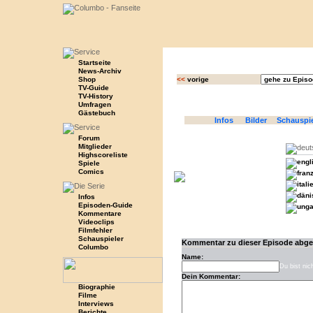
Startseite
News-Archiv
Shop
<<
vorige
TV-Guide
TV-History
Umfragen
Gästebuch
Infos
Bilder
Schauspi
Forum
Mitglieder
Highscoreliste
Spiele
Comics
Infos
Episoden-Guide
Kommentare
Videoclips
Filmfehler
Schauspieler
Kommentar zu dieser Episode abg
Columbo
Name:
Du bist nic
Dein Kommentar:
Biographie
Filme
Interviews
Berichte