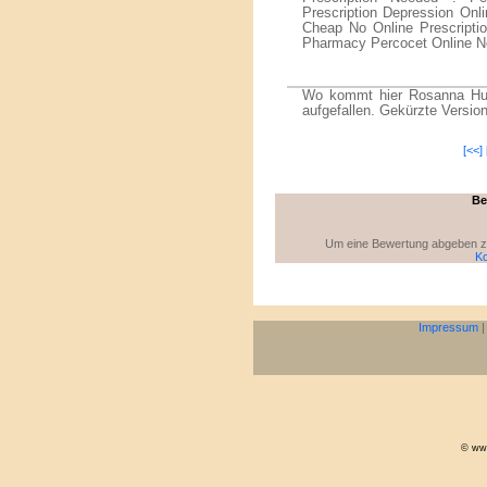
Prescription Depression Onl
Cheap No Online Prescriptio
Pharmacy Percocet Online No
Wo kommt hier Rosanna Huf
aufgefallen. Gekürzte Versio
[<<]
Be
Um eine Bewertung abgeben zu 
Ko
Impressum
© www