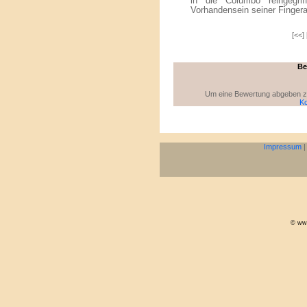
in die Columbo reingegri
Vorhandensein seiner Fingera
[<<]
Be
Um eine Bewertung abgeben zu 
Ko
Impressum
© www