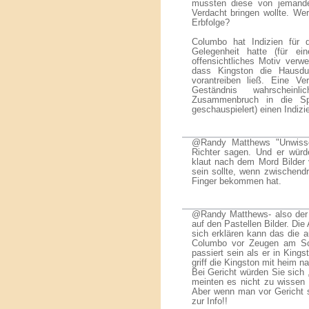
mussten diese von jemande
Verdacht bringen wollte. Wer
Erbfolge?
Columbo hat Indizien für 
Gelegenheit hatte (für e
offensichtliches Motiv verw
dass Kingston die Hausd
vorantreiben ließ. Eine V
Geständnis wahrschein
Zusammenbruch in die Spr
geschauspielert) einen Indizi
@Randy Matthews "Unwissen
Richter sagen. Und er würd
klaut nach dem Mord Bilder v
sein sollte, wenn zwischendr
Finger bekommen hat.
@Randy Matthews- also der 
auf den Pastellen Bilder. Di
sich erklären kann das die 
Columbo vor Zeugen am Sch
passiert sein als er in Kin
griff die Kingston mit heim n
Bei Gericht würden Sie sich
meinten es nicht zu wissen 
Aber wenn man vor Gericht s
zur Info!!