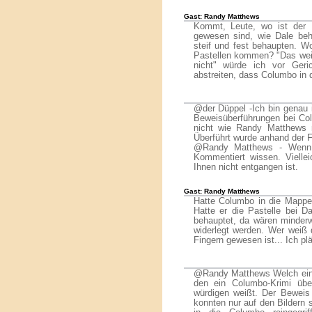
Gast: Randy Matthews
Kommt, Leute, wo ist der 
gewesen sind, wie Dale beha
steif und fest behaupten. W
Pastellen kommen? "Das weiß
nicht" würde ich vor Geri
abstreiten, dass Columbo in 
@der Düppel -Ich bin genau i
Beweisüberführungen bei Co
nicht wie Randy Matthews m
Überführt wurde anhand der 
@Randy Matthews - Wenn 
Kommentiert wissen. Vielle
Ihnen nicht entgangen ist.
Gast: Randy Matthews
Hatte Columbo in die Mappe
Hatte er die Pastelle bei D
behauptet, da wären minderw
widerlegt werden. Wer weiß 
Fingern gewesen ist... Ich pl
@Randy Matthews Welch ein F
den ein Columbo-Krimi übe
würdigen weißt. Der Beweis 
konnten nur auf den Bildern s