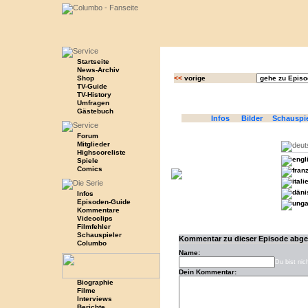
Startseite
News-Archiv
Shop
<<
vorige
TV-Guide
TV-History
Umfragen
Gästebuch
Infos
Bilder
Schauspi
Forum
Mitglieder
Highscoreliste
Spiele
Comics
Infos
Episoden-Guide
Kommentare
Videoclips
Filmfehler
Schauspieler
Kommentar zu dieser Episode abg
Columbo
Name:
Du bist nic
Dein Kommentar:
Biographie
Filme
Interviews
Berichte