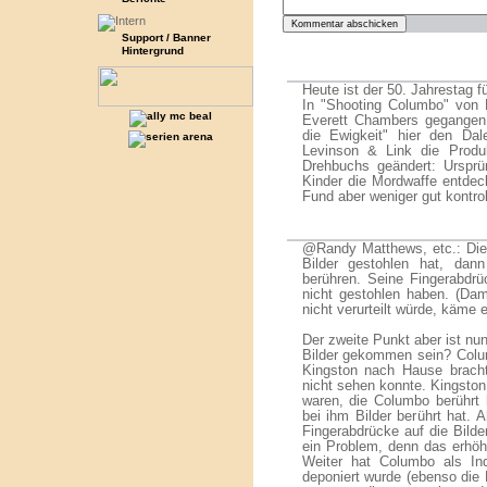
Support / Banner
Hintergrund
Heute ist der 50. Jahrestag fü
In "Shooting Columbo" von 
Everett Chambers gegangen 
die Ewigkeit" hier den Dal
Levinson & Link die Produ
Drehbuchs geändert: Ursprün
Kinder die Mordwaffe entdec
Fund aber weniger gut kontrol
@Randy Matthews, etc.: Die
Bilder gestohlen hat, dan
berühren. Seine Fingerabdrü
nicht gestohlen haben. (Dam
nicht verurteilt würde, käme 
Der zweite Punkt aber ist nu
Bilder gekommen sein? Columb
Kingston nach Hause bracht
nicht sehen konnte. Kingston 
waren, die Columbo berührt 
bei ihm Bilder berührt hat. A
Fingerabdrücke auf die Bild
ein Problem, denn das erhöh
Weiter hat Columbo als In
deponiert wurde (ebenso die