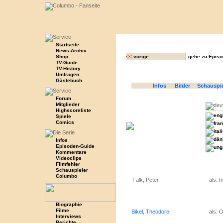
Startseite
News-Archiv
Shop
<<
vorige
TV-Guide
TV-History
Umfragen
Gästebuch
Infos
Bilder
Schauspi
Forum
Mitglieder
Highscoreliste
Spiele
Comics
Infos
Episoden-Guide
Kommentare
Videoclips
Filmfehler
Schauspieler
Columbo
Falk, Peter
als: 
Biographie
Filme
Bikel, Theodore
als: O
Interviews
Berichte