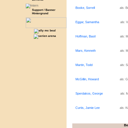
Booke, Sorrell
als: B
Support / Banner
Hintergrund
Eggar, Samantha
als: 
Hoffman, Basil
als: 
Mars, Kenneth
als: 
Martin, Todd
als: S
McGillin, Howard
als: 
Sperdakos, George
als: 
Curtis, Jamie Lee
als: K
Be