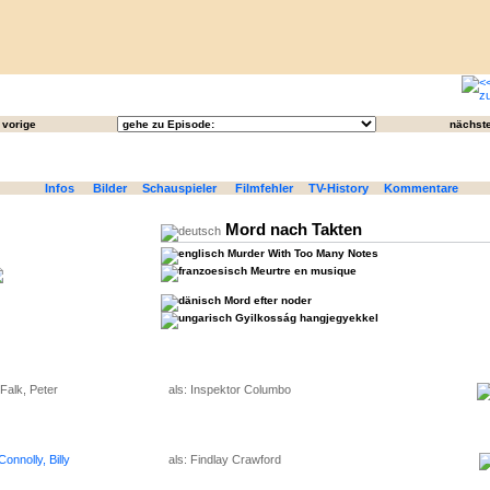
vorige
nächst
Infos
Bilder
Schauspieler
Filmfehler
TV-History
Kommentare
Mord nach Takten
Murder With Too Many Notes
Meurtre en musique
Mord efter noder
Gyilkosság hangjegyekkel
Falk, Peter
als: Inspektor Columbo
Connolly, Billy
als: Findlay Crawford