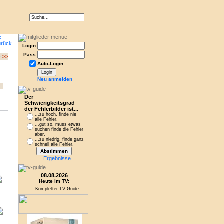
Login:
Pass:
e
>>
Auto-Login
Neu anmelden
Der
Schwierigkeitsgrad
der Fehlerbilder ist...
...zu hoch, finde nie
alle Fehler.
...gut so, muss etwas
suchen finde die Fehler
aber.
...zu niedrig, finde ganz
schnell alle Fehler.
Ergebnisse
08.08.2026
Heute im TV:
Kompletter TV-Guide