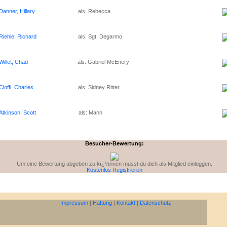
Danner, Hillary
als: Rebecca
Riehle, Richard
als: Sgt. Degarmo
Willet, Chad
als: Gabriel McEnery
Cioffi, Charles
als: Sidney Ritter
Atkinson, Scott
als: Mann
Besucher-Bewertung:
Um eine Bewertung abgeben zu kï¿½nnen musst du dich als Mitglied einloggen.
Kostenlos Registrieren
Impressum
|
Haftung
|
Kontakt
|
Datenschutz