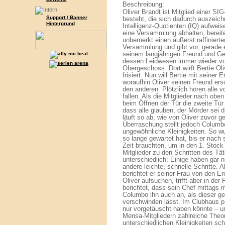
Beschreibung:
Oliver Brandt ist Mitglied einer SI
Support / Banner
besteht, die sich dadurch auszeic
Hintergrund
Intelligenz-Quotienten (IQ) aufweis
eine Versammlung abhalten, bereite
unbemerkt einen äußerst raffiniert
Versammlung und gibt vor, gerade 
seinem langjährigen Freund und Ges
dessen Leidwesen immer wieder vor
Obergeschoss. Dort wirft Bertie Ol
frisiert. Nun will Bertie mit seiner 
woraufhin Oliver seinen Freund ers
den anderen. Plötzlich hören alle 
fallen. Als die Mitglieder nach oben
beim Öffnen der Tür die zweite Tü
dass alle glauben, der Mörder sei 
läuft so ab, wie von Oliver zuvor g
Überraschung stellt jedoch Columb
ungewöhnliche Kleinigkeiten. So wu
so lange gewartet hat, bis er nach s
Zeit brauchten, um in den 1. Stock
Mitglieder zu den Schritten des Tät
unterschiedlich: Einige haben gar 
andere leichte, schnelle Schritte.
berichtet er seiner Frau von den E
Oliver aufsuchen, trifft aber in der
berichtet, dass sein Chef mittags m
Columbo ihn auch an, als dieser ge
verschwinden lässt. Im Clubhaus p
nur vorgetäuscht haben könnte – 
Mensa-Mitgliedern zahlreiche Theori
unterschiedlichen Kleinigkeiten sch