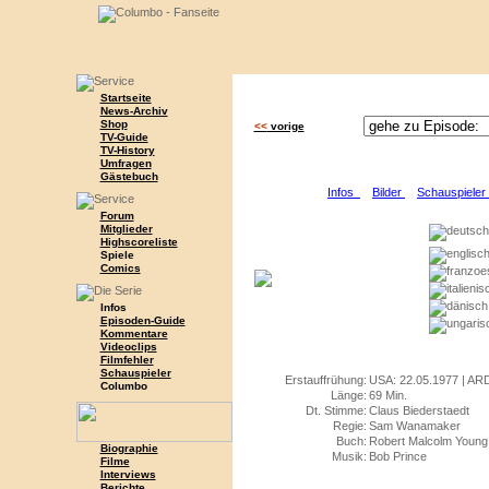
Startseite
News-Archiv
Shop
<<
vorige
TV-Guide
TV-History
Umfragen
Gästebuch
Infos
Bilder
Schauspiele
Forum
Mitglieder
Highscoreliste
Spiele
Comics
Infos
Episoden-Guide
Kommentare
Videoclips
Filmfehler
Schauspieler
Erstauffrühung:
USA: 22.05.1977 | ARD:
Columbo
Länge:
69 Min.
Dt. Stimme:
Claus Biederstaedt
Regie:
Sam Wanamaker
Buch:
Robert Malcolm Young
Biographie
Musik:
Bob Prince
Filme
Interviews
Berichte