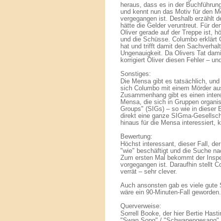
heraus, dass es in der Buchführung
und kennt nun das Motiv für den Mo
vergegangen ist. Deshalb erzählt de
hätte die Gelder veruntreut. Für den
Oliver gerade auf der Treppe ist, 
und die Schüsse. Columbo erklärt Ol
hat und trifft damit den Sachverhal
Ungenauigkeit. Da Olivers Tat dami
korrigiert Oliver diesen Fehler – un
Sonstiges:
Die Mensa gibt es tatsächlich, und 
sich Columbo mit einem Mörder au
Zusammenhang gibt es einen intere
Mensa, die sich in Gruppen organis
Groups" (SIGs) – so wie in dieser 
direkt eine ganze SIGma-Gesellsch
hinaus für die Mensa interessiert, 
Bewertung:
Höchst interessant, dieser Fall, de
"wie" beschäftigt und die Suche na
Zum ersten Mal bekommt der Inspek
vorgegangen ist. Daraufhin stellt C
verrät – sehr clever.
Auch ansonsten gab es viele gute 
wäre ein 90-Minuten-Fall geworden.
Querverweise:
Sorrell Booke, der hier Bertie Hasti
"Swan Song" / "Schwanengesang" zu