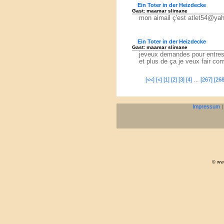
Ein Toter in der Heizdecke
Gast: maamar slimane
mon aimail ç'est atlet54@yah
Ein Toter in der Heizdecke
Gast: maamar slimane
jeveux demandes pour entres 
et plus de ça je veux fair c
[<<]
[<]
[1]
[2]
[3]
[4]
…
[267]
[268
Impressum
© www