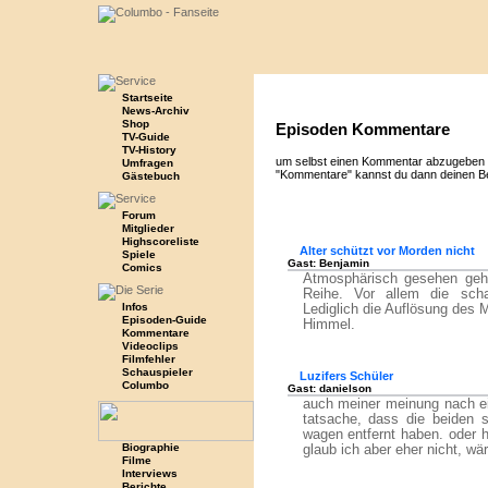
Startseite
News-Archiv
Shop
Episoden Kommentare
TV-Guide
TV-History
um selbst einen Kommentar abzugeben 
Umfragen
"Kommentare" kannst du dann deinen Bei
Gästebuch
Forum
Mitglieder
Highscoreliste
Alter schützt vor Morden nicht
Spiele
Gast: Benjamin
Comics
Atmosphärisch gesehen geh
Reihe. Vor allem die schau
Infos
Lediglich die Auflösung des 
Episoden-Guide
Himmel.
Kommentare
Videoclips
Filmfehler
Schauspieler
Luzifers Schüler
Columbo
Gast: danielson
auch meiner meinung nach ein
tatsache, dass die beiden 
wagen entfernt haben. oder 
Biographie
glaub ich aber eher nicht, wä
Filme
Interviews
Berichte