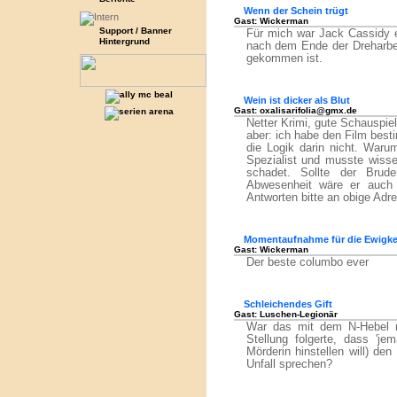
Wenn der Schein trügt
Gast: Wickerman
Support / Banner
Für mich war Jack Cassidy e
Hintergrund
nach dem Ende der Dreharbe
gekommen ist.
Wein ist dicker als Blut
Gast: oxalisarifolia@gmx.de
Netter Krimi, gute Schauspiel
aber: ich habe den Film best
die Logik darin nicht. Warum
Spezialist und musste wisse
schadet. Sollte der Brud
Abwesenheit wäre er auch 
Antworten bitte an obige Adr
Momentaufnahme für die Ewigke
Gast: Wickerman
Der beste columbo ever
Schleichendes Gift
Gast: Luschen-Legionär
War das mit dem N-Hebel n
Stellung folgerte, dass 'j
Mörderin hinstellen will) de
Unfall sprechen?