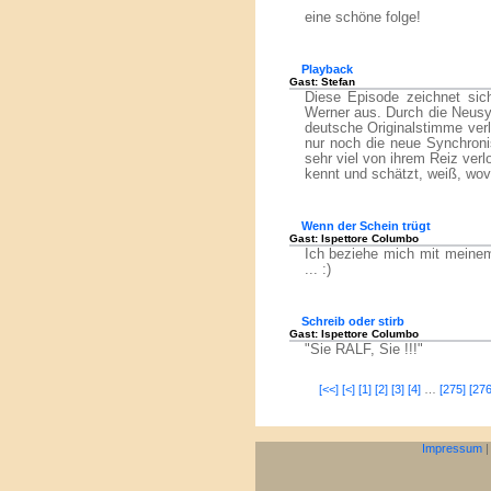
eine schöne folge!
Playback
Gast: Stefan
Diese Episode zeichnet sic
Werner aus. Durch die Neusyn
deutsche Originalstimme verl
nur noch die neue Synchroni
sehr viel von ihrem Reiz ver
kennt und schätzt, weiß, wov
Wenn der Schein trügt
Gast: Ispettore Columbo
Ich beziehe mich mit meinem
... :)
Schreib oder stirb
Gast: Ispettore Columbo
"Sie RALF, Sie !!!"
[<<]
[<]
[1]
[2]
[3]
[4]
…
[275]
[276
Impressum