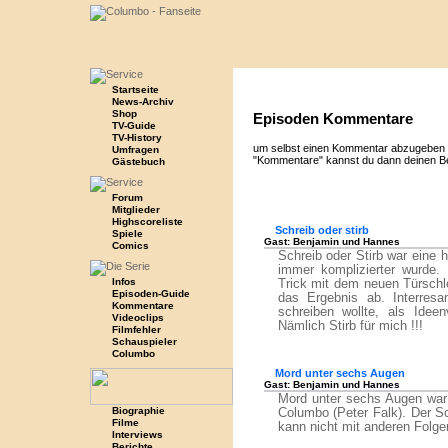
Startseite
News-Archiv
Shop
Episoden Kommentare
TV-Guide
TV-History
um selbst einen Kommentar abzugeben 
Umfragen
"Kommentare" kannst du dann deinen Bei
Gästebuch
Forum
Mitglieder
Highscoreliste
Schreib oder stirb
Spiele
Gast: Benjamin und Hannes
Comics
Schreib oder Stirb war eine 
immer komplizierter wurde.
Infos
Trick mit dem neuen Türschl
Episoden-Guide
das Ergebnis ab. Interres
Kommentare
schreiben wollte, als Ideen
Videoclips
Nämlich Stirb für mich !!!
Filmfehler
Schauspieler
Columbo
Mord unter sechs Augen
Gast: Benjamin und Hannes
Mord unter sechs Augen war 
Biographie
Columbo (Peter Falk). Der Sc
Filme
kann nicht mit anderen Folgen
Interviews
Berichte