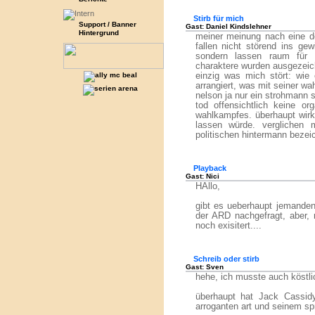
Stirb für mich
Support / Banner
Gast: Daniel Kindslehner
Hintergrund
meiner meinung nach eine de
fallen nicht störend ins gew
sondern lassen raum für w
charaktere wurden ausgezeich
einzig was mich stört: wie 
arrangiert, was mit seiner wah
nelson ja nur ein strohmann 
tod offensichtlich keine or
wahlkampfes. überhaupt wirkt
lassen würde. verglichen 
politischen hintermann bezei
Playback
Gast: Nici
HAllo,
gibt es ueberhaupt jemanden
der ARD nachgefragt, aber, n
noch exisitert....
Schreib oder stirb
Gast: Sven
hehe, ich musste auch köstlic
überhaupt hat Jack Cassidy
arroganten art und seinem spr