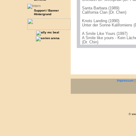
Santa Barbara (1989)
Support / Banner
California Clan (Dr. Chen)
Hintergrund
Knots Landing (1990)
Unter der Sonne Kaliforniens (D
A Smile Like Yours (1997)
A Smile like yours - Kein Läch
(Dr. Chin)
Impressum
© www