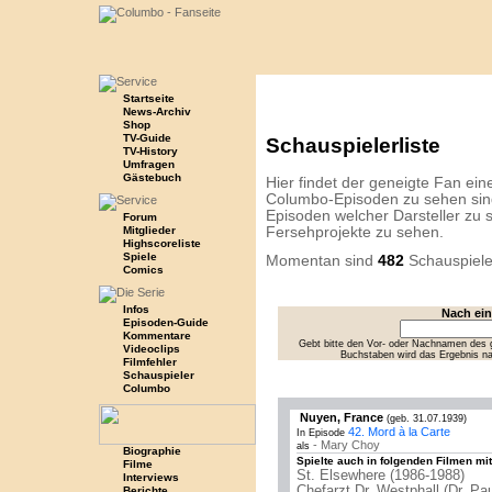
Startseite
News-Archiv
Shop
TV-Guide
Schauspielerliste
TV-History
Umfragen
Gästebuch
Hier findet der geneigte Fan eine 
Columbo-Episoden zu sehen sind
Episoden welcher Darsteller zu s
Forum
Mitglieder
Fersehprojekte zu sehen.
Highscoreliste
Spiele
Momentan sind
482
Schauspiele
Comics
Infos
Nach ei
Episoden-Guide
Kommentare
Gebt bitte den Vor- oder Nachnamen des g
Videoclips
Buchstaben wird das Ergebnis n
Filmfehler
Schauspieler
Columbo
Nuyen, France
(geb. 31.07.1939)
42. Mord à la Carte
In Episode
- Mary Choy
als
Biographie
Spielte auch in folgenden Filmen mit
Filme
St. Elsewhere (1986-1988)
Interviews
Chefarzt Dr. Westphall (Dr. Pa
Berichte