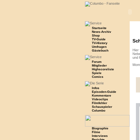
Startseite
News-Archiv
Shop
TV-Guide
Sch
TV-History
Umfragen
Hier 
Gästebuch
Nebe
und 
Forum
Mome
Mitglieder
Highscoreliste
Spiele
Comics
Infos
Episoden-Guide
Kommentare
Videoclips
Filmfehler
Schauspieler
Columbo
Biographie
Filme
Interviews
Berichte