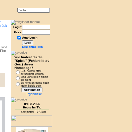
Login:
Pass:
Auto-Login
Neu anmelden
 sind.
Film-
Wie findest du die
"Spiele" (Fehlerbilder /
Quiz) dieser
Homepage?
Gut, sollten öfter
aktualisiert werden
Sind unnötig ich spiele
sie nicht
Es könnten gerne noch
mehr Spiele sein
Ergebnisse
09.08.2026
Heute im TV:
Kompletter TV-Guide