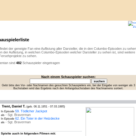
auspielerliste
findet der geneigte Fan eine Auflistung aller Darsteller, die in den Columbo-Episoden zu sehen
n der Auflistung, in welchen Columbo-Episoden welcher Darsteller zu sehen ist, sind weitere 
Fersehprojekte zu sehen.
ntan sind
482
Schauspieler eingetragen
Nach einem Schauspieler suchen:
Gebt bitte den Vor- oder Nachnamen des gesuchten Schauspielers ein, bei der Eingabe von weniger als 3
Buchstaben wird das Ergebnis nach den Anfangsbuchstaben des Nachnamens sortiert.
Trent, Daniel T.
(geb. 06.11.1951 - 07.03.1995)
59. Tödlicher Jackpot
In Episode
- Sgt. Braverman
als
62. Ein Toter in der Heizdecke
In Episode
- Sgt. Braverman
als
Spielte auch in folgenden Filmen mit: