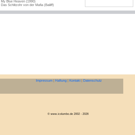
My Blue Heaven (1990)
Das Schlitzohr von der Mafia (Bailiff)
Impressum
|
Haftung
|
Kontakt
|
Datenschutz
© www.icolumbo.de 2002 - 2026