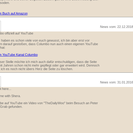
isoden.
m Buch auf Amazon
News vom: 22.12.201
o offiziell auf YouTube
 haben es schon viele von euch gewusst, ich bin aber erst vor
m darauf gestoßen, dass Columbo nun auch einen eigenen YouTube
hat:
m YouTube Kanal Columbo
ser Stelle möchte ich mich auch dafür entschuldigen, dass die Seite
eit Jahren schon nicht mehr gepflegt oder gar erweitert wird. Dennoch
 ich es noch nicht übers Herz die Seite zu löschen.
News vom: 31.01.201
t here...
me with Shera.
abe auf YouTube ein Video von "TheDailyWoo" beim Besuch an Peter
 Grab gefunden.