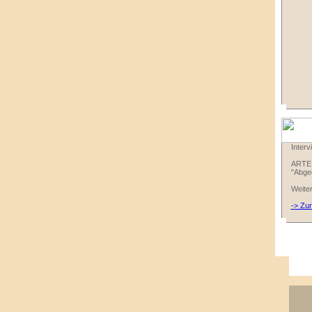
Interv
ARTE 
"Abged
Weiter
-> Zu