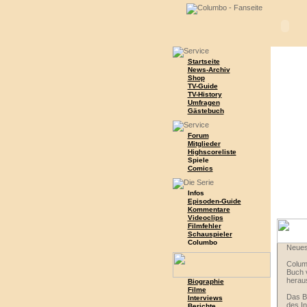
Startseite
News-Archiv
Shop
TV-Guide
TV-History
Umfragen
Gästebuch
Forum
Mitglieder
Highscoreliste
Spiele
Comics
Infos
Episoden-Guide
Kommentare
Videoclips
Filmfehler
Schauspieler
Columbo
Neues
Colum
Buch v
herau
Biographie
Filme
Das Bu
Interviews
des In
Berichte