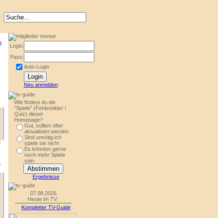
Login:
Pass:
Auto-Login
Neu anmelden
Wie findest du die
"Spiele" (Fehlerbilder /
Quiz) dieser
Homepage?
Gut, sollten öfter
aktualisiert werden
Sind unnötig ich
spiele sie nicht
Es könnten gerne
noch mehr Spiele
sein
9
Ergebnisse
07.08.2026
Heute im TV:
Kompletter TV-Guide