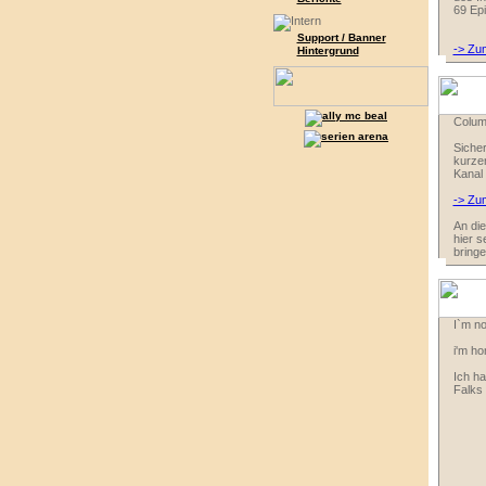
69 Ep
Support / Banner
-> Zu
Hintergrund
Columb
Sicher
kurze
Kanal 
-> Zu
An die
hier s
bringe
I`m no
i'm ho
Ich h
Falks