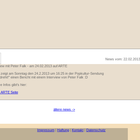
News vom: 22.02.201
iew mit Peter Falk - am 24.02.2013 auf ARTE
zeigt am Sonntag den 24.2.2013 um 16:25 in der Popkultur-Sendung
reht!" einen Bericht mit einem Interview von Peter Falk :D
e Infos gibt's hier:
r ARTE Seite
ältere news ->
Impressum
|
Haftung
|
Kontakt
|
Datenschutz