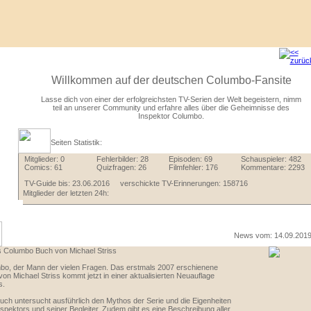
Willkommen auf der deutschen Columbo-Fansite
Lasse dich von einer der erfolgreichsten TV-Serien der Welt begeistern, nimm
teil an unserer Community und erfahre alles über die Geheimnisse des
Inspektor Columbo.
Seiten Statistik:
Mitglieder:
0
Fehlerbilder:
28
Episoden:
69
Schauspieler:
482
Comics:
61
Quizfragen:
26
Filmfehler:
176
Kommentare:
2293
TV-Guide bis:
23.06.2016
verschickte TV-Erinnerungen:
158716
Mitglieder der letzten 24h:
News vom: 14.09.201
 Columbo Buch von Michael Striss
bo, der Mann der vielen Fragen. Das erstmals 2007 erschienene
on Michael Striss kommt jetzt in einer aktualisierten Neuauflage
s.
ch untersucht ausführlich den Mythos der Serie und die Eigenheiten
spektors und seiner Begleiter. Zudem gibt es eine Beschreibung aller