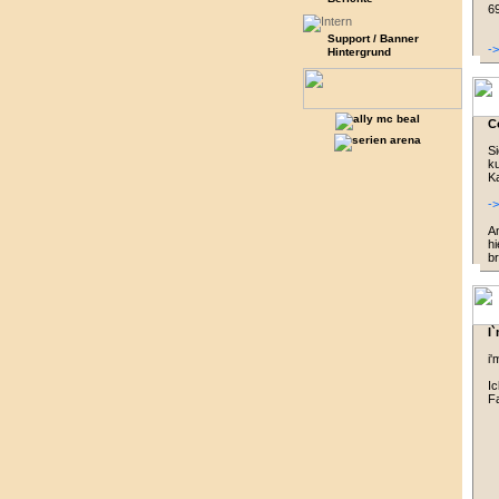
69
Support / Banner
-
Hintergrund
C
Si
k
Ka
-
An
hi
br
I`
i'
Ic
F