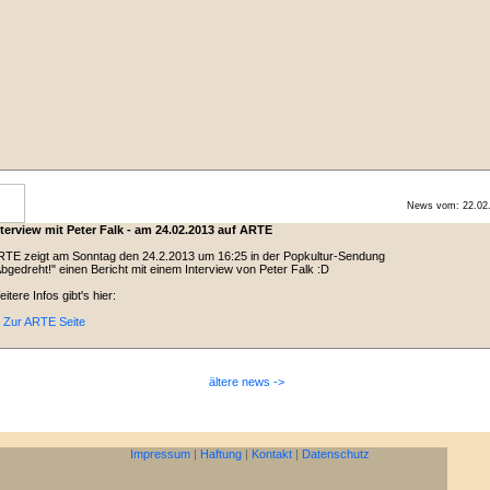
News vom: 22.02
nterview mit Peter Falk - am 24.02.2013 auf ARTE
TE zeigt am Sonntag den 24.2.2013 um 16:25 in der Popkultur-Sendung
bgedreht!" einen Bericht mit einem Interview von Peter Falk :D
itere Infos gibt's hier:
 Zur ARTE Seite
ältere news ->
Impressum
|
Haftung
|
Kontakt
|
Datenschutz