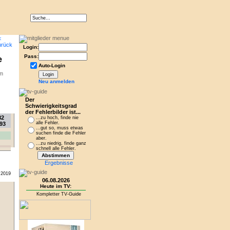
Login:
Pass:
e
Auto-Login
mm
Neu anmelden
Der
Schwierigkeitsgrad
der Fehlerbilder ist...
82
...zu hoch, finde nie
alle Fehler.
93
...gut so, muss etwas
suchen finde die Fehler
aber.
...zu niedrig, finde ganz
schnell alle Fehler.
Ergebnisse
.2019
06.08.2026
Heute im TV:
Kompletter TV-Guide