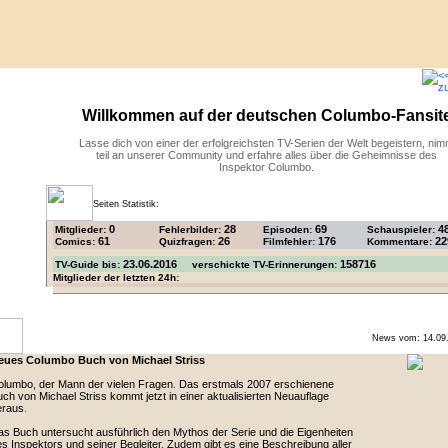
Willkommen auf der deutschen Columbo-Fansit
Lasse dich von einer der erfolgreichsten TV-Serien der Welt begeistern, ni
teil an unserer Community und erfahre alles über die Geheimnisse des
Inspektor Columbo.
Seiten Statistik:
0
28
69
4
Mitglieder:
Fehlerbilder:
Episoden:
Schauspieler:
61
26
176
22
Comics:
Quizfragen:
Filmfehler:
Kommentare:
23.06.2016
158716
TV-Guide bis:
verschickte TV-Erinnerungen:
Mitglieder der letzten 24h:
News vom: 14.09
eues Columbo Buch von Michael Striss
lumbo, der Mann der vielen Fragen. Das erstmals 2007 erschienene
ch von Michael Striss kommt jetzt in einer aktualisierten Neuauflage
eraus.
s Buch untersucht ausführlich den Mythos der Serie und die Eigenheiten
s Inspektors und seiner Begleiter. Zudem gibt es eine Beschreibung aller