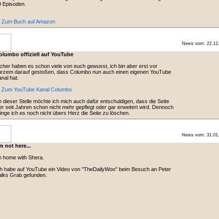
 Episoden.
> Zum Buch auf Amazon
News vom: 22.12
olumbo offiziell auf YouTube
cher haben es schon viele von euch gewusst, ich bin aber erst vor
urzem darauf gestoßen, dass Columbo nun auch einen eigenen YouTube
nal hat:
> Zum YouTube Kanal Columbo
 dieser Stelle möchte ich mich auch dafür entschuldigen, dass die Seite
er seit Jahren schon nicht mehr gepflegt oder gar erweitert wird. Dennoch
inge ich es noch nicht übers Herz die Seite zu löschen.
News vom: 31.01
m not here...
m home with Shera.
h habe auf YouTube ein Video von "TheDailyWoo" beim Besuch an Peter
alks Grab gefunden.