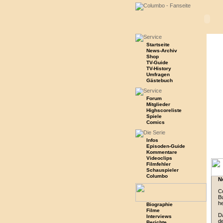
Startseite
News-Archiv
Shop
TV-Guide
TV-History
Umfragen
Gästebuch
Forum
Mitglieder
Highscoreliste
Spiele
Comics
Infos
Episoden-Guide
Kommentare
Videoclips
Filmfehler
Schauspieler
Columbo
N
Co
Bu
h
Biographie
Filme
Da
Interviews
de
Berichte