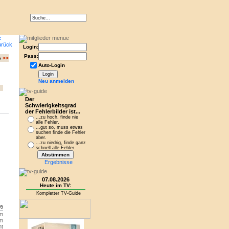
Login:
Pass:
e
>>
Auto-Login
Neu anmelden
Der
Schwierigkeitsgrad
der Fehlerbilder ist...
...zu hoch, finde nie
alle Fehler.
...gut so, muss etwas
suchen finde die Fehler
aber.
...zu niedrig, finde ganz
schnell alle Fehler.
Ergebnisse
07.08.2026
Heute im TV:
Kompletter TV-Guide
05
m
em
ht