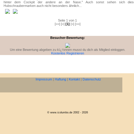
hinter dem Cockpit der andere an der Nase." Auch sonst sehen sich dies
Hubschraubermarken auch nicht besonders ähnlich...
Seite 1 von 1
[<<] [<]
[1]
[>] [>>]
Besucher-Bewertung:
Um eine Bewertung abgeben zu kï¿½nnen musst du dich als Mitglied einloggen.
Kostenlos Registrieren
Impressum
|
Haftung
|
Kontakt
|
Datenschutz
© www.icolumbo.de 2002 - 2026