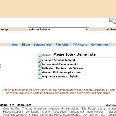
vorige
nächst
Infos
Bilder
Schauspieler
Filmfehler
TV-History
Kommentare
Meine Tote - Deine Tote
A Friend In Deed
En toute amitié
Un Amico da Salvare
En klemme på en ven
Embert barátjáról...
Nur als Mitglied unserer Seite kannst du die Kommentare welche andere Mitglieder zu den
einzelnen Filmfehlern verfasst haben lesen und natürlich auch selbst mit diskutieren.
Meine Tote - Deine Tote
16.08.20
Columbo-Fan Thomas entdeckte folgende Unstimmigkeit: "Die Polizei sucht mit de
Hubschrauber in der Nacht mit einem speziellem Fernlicht nach dem Mörder. In dies
Abschnitt wechselt in jeder Szene die Hubschraubermarke. Der eine hat das Fernlic