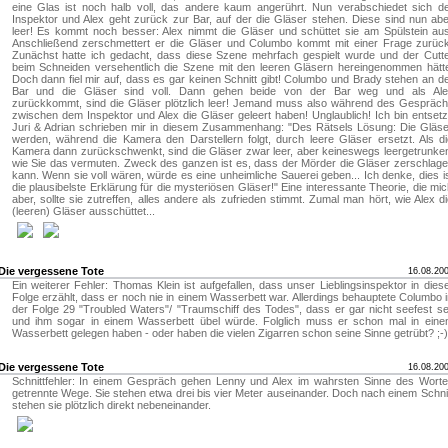
eine Glas ist noch halb voll, das andere kaum angerührt. Nun verabschiedet sich d
Inspektor und Alex geht zurück zur Bar, auf der die Gläser stehen. Diese sind nun ab
leer! Es kommt noch besser: Alex nimmt die Gläser und schüttet sie am Spülstein au
Anschließend zerschmettert er die Gläser und Columbo kommt mit einer Frage zurüc
Zunächst hatte ich gedacht, dass diese Szene mehrfach gespielt wurde und der Cutt
beim Schneiden versehentlich die Szene mit den leeren Gläsern hereingenommen hätt
Doch dann fiel mir auf, dass es gar keinen Schnitt gibt! Columbo und Brady stehen an d
Bar und die Gläser sind voll. Dann gehen beide von der Bar weg und als Ale
zurückkommt, sind die Gläser plötzlich leer! Jemand muss also während des Gespräc
zwischen dem Inspektor und Alex die Gläser geleert haben! Unglaublich! Ich bin entsetz
Juri & Adrian schrieben mir in diesem Zusammenhang: "Des Rätsels Lösung: Die Gläs
werden, während die Kamera den Darstellern folgt, durch leere Gläser ersetzt. Als d
Kamera dann zurückschwenkt, sind die Gläser zwar leer, aber keineswegs leergetrunke
wie Sie das vermuten. Zweck des ganzen ist es, dass der Mörder die Gläser zerschlag
kann. Wenn sie voll wären, würde es eine unheimliche Sauerei geben... Ich denke, dies i
die plausibelste Erklärung für die mysteriösen Gläser!" Eine interessante Theorie, die mi
aber, sollte sie zutreffen, alles andere als zufrieden stimmt. Zumal man hört, wie Alex d
(leeren) Gläser ausschüttet...
Die vergessene Tote
16.08.20
Ein weiterer Fehler: Thomas Klein ist aufgefallen, dass unser Lieblingsinspektor in dies
Folge erzählt, dass er noch nie in einem Wasserbett war. Allerdings behauptete Columbo 
der Folge 29 "Troubled Waters"/ "Traumschiff des Todes", dass er gar nicht seefest se
und ihm sogar in einem Wasserbett übel würde. Folglich muss er schon mal in ein
Wasserbett gelegen haben - oder haben die vielen Zigarren schon seine Sinne getrübt? ;-)
Die vergessene Tote
16.08.20
Schnittfehler: In einem Gespräch gehen Lenny und Alex im wahrsten Sinne des Wort
getrennte Wege. Sie stehen etwa drei bis vier Meter auseinander. Doch nach einem Schni
stehen sie plötzlich direkt nebeneinander.