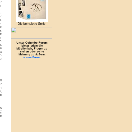
er
er
s!
k.
er
e.
er
Die komplette Serie
x
hs
t!
er
ie
Unser Columbo-Forum
n,
bietet jedem die
en
Möglichkeit, Fragen zu
st
stellen oder seine
Meinung zu äußern.
ch
-> zum Forum
ie
05
er
in
i,
em
05
es
tt