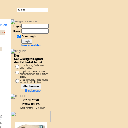
Login:
Pass:
e
>>
Auto-Login
Neu anmelden
Der
Schwierigkeitsgrad
der Fehlerbilder ist...
...zu hoch, finde nie
alle Fehler.
...gut so, muss etwas
suchen finde die Fehler
aber.
...zu niedrig, finde ganz
schnell alle Fehler.
Ergebnisse
07.08.2026
Heute im TV:
Kompletter TV-Guide
05
en
ch
as