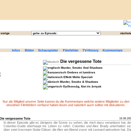
vorige
nächst
Infos
Bilder
Schauspieler
Filmfehler
TV-History
Kommentare
Die vergessene Tote
Murder, Smoke And Shadows
Ombres et lumières
Effetti Molto Speciali
Murder, Smoke & Shadows
Gyilkosság, füst és árnyak
Nur als Mitglied unserer Seite kannst du die Kommentare welche andere Mitglieder zu den
einzelnen Filmfehlern verfasst haben lesen und natürlich auch selbst mit diskutieren.
Die vergessene Tote
16.08.20
In dieser Episode gibt es übrigens die Szene zu sehen, die mich dazu veranlasst hat, d
Columbo-Guide überhaupt ins Leben zu rufen. Columbo und Alex Brady unterhalten si
über zwei Icecream-Soda-Gläser, die Alex am Abend zuvor mit Leonard getrunken hat. D