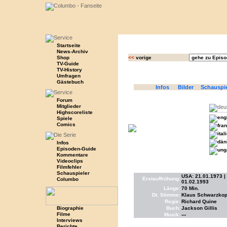
Startseite
News-Archiv
Shop
<<
vorige
TV-Guide
TV-History
Umfragen
Gästebuch
Infos
Bilder
Schauspi
Forum
Mitglieder
Highscoreliste
Spiele
Comics
Infos
Episoden-Guide
Kommentare
Videoclips
Filmfehler
Schauspieler
USA: 21.01.1973 | 
Erstauffrühung:
Columbo
01.02.1993
Länge:
70 Min.
Dt. Stimme:
Klaus Schwarzkopf
Regie:
Richard Quine
Biographie
Buch:
Jackson Gillis
Filme
Musik:
---
Interviews
Berichte