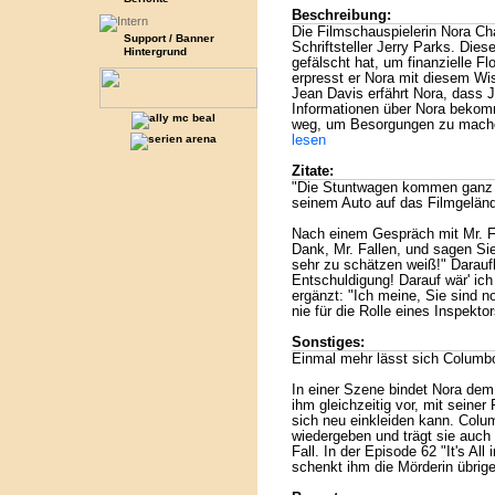
Beschreibung:
Die Filmschauspielerin Nora C
Support / Banner
Schriftsteller Jerry Parks. Die
Hintergrund
gefälscht hat, um finanzielle Fl
erpresst er Nora mit diesem Wis
Jean Davis erfährt Nora, dass Je
Informationen über Nora bekom
weg, um Besorgungen zu machen
lesen
Zitate:
"Die Stuntwagen kommen ganz na
seinem Auto auf das Filmgeländ
Nach einem Gespräch mit Mr. F
Dank, Mr. Fallen, und sagen S
sehr zu schätzen weiß!" Daraufh
Entschuldigung! Darauf wär' i
ergänzt: "Ich meine, Sie sind n
nie für die Rolle eines Inspekt
Sonstiges:
Einmal mehr lässt sich Columbo
In einer Szene bindet Nora dem
ihm gleichzeitig vor, mit seine
sich neu einkleiden kann. Colum
wiedergeben und trägt sie auch
Fall. In der Episode 62 "It's All
schenkt ihm die Mörderin übri