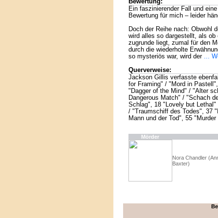
Bewertung:
Ein faszinierender Fall und ein
Bewertung für mich – leider häng
Doch der Reihe nach: Obwohl de
wird alles so dargestellt, als 
zugrunde liegt, zumal für den M
durch die wiederholte Erwähnun
so mysteriös war, wird der
... W
Querverweise:
Jackson Gillis verfasste ebenfa
for Framing" / "Mord in Pastell"
"Dagger of the Mind" / "Alter sc
Dangerous Match" / "Schach de
Schlag", 18 "Lovely but Lethal"
/ "Traumschiff des Todes", 37 "
Mann und der Tod", 55 "Murder 
Mörder
Nora Chandler (An
Baxter)
Be