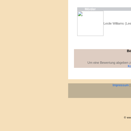
Mörder
Leslie Williams (Le
Be
Um eine Bewertung abgeben zu 
Ko
Impressum
© www