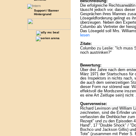
Beschreibung:
Die erfolgreiche Rechtsanwältin
täuscht jedoch vor, dass dieser 
Support / Banner
Gesprächen ihres Mannes zusa
Hintergrund
Lösegeldforderung gelingt es ih
überzeugen. Neben den Experte
Columbo als Vertreter der hiesi
Das Lösegeld soll Mrs. Williams
lesen
Zitate:
Columbo zu Leslie: "Ich muss Si
noch austrinken?"
Bewertung:
Über drei Jahre nach dem ersten
März 1971 der Startschuss für d
des Inspektors in nichts nach,
die auch dem seinerzeitigen Sta
dieser Form nur störend war. Wä
effektvoll die Mordszene inszeni
es eine Art Zeitlupe sein) nicht
Querverweise:
Richard Levinson und William Lin
zeichneten, sind die Erfinder u
verfassten die Drehbücher zum 
Rezept" und zu den Episoden 4 
Hand", 17 "Double Shock" / "D
Bochco und Jackson Gillis) und 
Tote" (zusammen mit Peter S. F