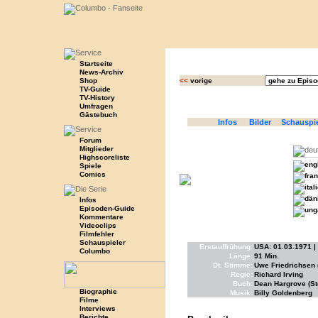
Startseite
News-Archiv
Shop
<<
vorige
TV-Guide
TV-History
Umfragen
Gästebuch
Infos
Bilder
Schauspi
Forum
Mitglieder
Highscoreliste
Spiele
Comics
Infos
Episoden-Guide
Kommentare
Videoclips
Filmfehler
Schauspieler
Erstauffrühung:
USA: 01.03.1971 |
Columbo
Länge:
91 Min.
Dt. Stimme:
Uwe Friedrichsen
Regie:
Richard Irving
Buch:
Dean Hargrove (St
Biographie
Musik:
Billy Goldenberg
Filme
Interviews
Berichte