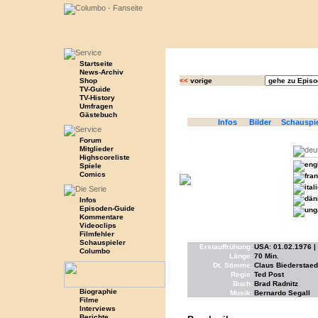
Startseite
News-Archiv
Shop
<<
vorige
TV-Guide
TV-History
Umfragen
Gästebuch
Infos
Bilder
Schauspi
Forum
Mitglieder
Highscoreliste
Spiele
Comics
Infos
Episoden-Guide
Kommentare
Videoclips
Filmfehler
Schauspieler
Erstauffrühung:
USA: 01.02.1976 | A
Columbo
Länge:
70 Min.
Dt. Stimme:
Claus Biederstaed
Regie:
Ted Post
Buch:
Brad Radnitz
Biographie
Musik:
Bernardo Segall
Filme
Interviews
Berichte