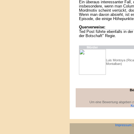
Ein überaus interessanter Fall, 
insbesondere, wenn man Columb
Mordmotiv scheint verrückt, do
Wenn man davon absieht, ist es
Episode, die einige Höhepunkte
Querverweise:
Ted Post führte ebenfalls in de
der Botschaft" Regie.
Mörder
Luis Montoya (Rica
Montalban)
Be
Um eine Bewertung abgeben zu 
Ko
Impressum