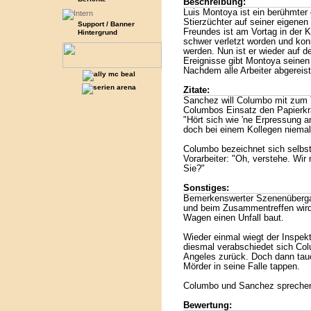
Beschreibung:
Luis Montoya ist ein berühmter
Stierzüchter auf seiner eigene
Support / Banner
Freundes ist am Vortag in der 
Hintergrund
schwer verletzt worden und kon
werden. Nun ist er wieder auf 
Ereignisse gibt Montoya seinen 
Nachdem alle Arbeiter abgereis
Zitate:
Sanchez will Columbo mit zum T
Columbos Einsatz den Papierkra
"Hört sich wie 'ne Erpressung a
doch bei einem Kollegen niema
Columbo bezeichnet sich selbst
Vorarbeiter: "Oh, verstehe. Wir 
Sie?"
Sonstiges:
Bemerkenswerter Szenenübergang
und beim Zusammentreffen wird
Wagen einen Unfall baut.
Wieder einmal wiegt der Inspekt
diesmal verabschiedet sich Co
Angeles zurück. Doch dann tauc
Mörder in seine Falle tappen.
Columbo und Sanchez sprechen 
Bewertung: