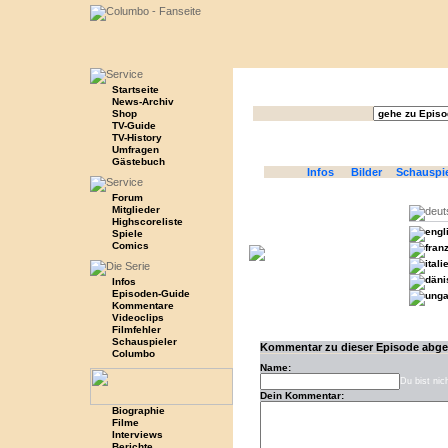
Startseite
News-Archiv
Shop
TV-Guide
TV-History
Umfragen
Gästebuch
Infos
Bilder
Schauspi
Forum
Mitglieder
Highscoreliste
Spiele
Comics
Infos
Episoden-Guide
Kommentare
Videoclips
Filmfehler
Schauspieler
Kommentar zu dieser Episode abg
Columbo
Name:
Du bist nic
Dein Kommentar:
Biographie
Filme
Interviews
Berichte