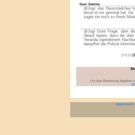
Gast: Sabrina
@Jogi: das Hausmädchen hat
bevor er sie gewürgt hat. Da
sagte sie noch zu ihrem Man
@Jogi Gute Frage, über di
darauf tippen, dass die übe
Veranda irgendeinem Nachba
daraufhin die Polizei informier
[<<] [<]
[
Be
Um eine Bewertung abgeben zu 
Ko
Impressum