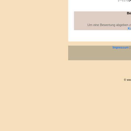
Be
Um eine Bewertung abgeben zu 
Ko
Impressum
© www