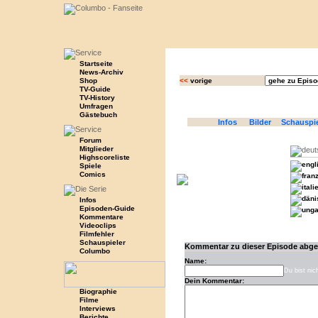
Startseite
News-Archiv
Shop
<<
vorige
TV-Guide
TV-History
Umfragen
Gästebuch
Infos
Bilder
Schauspi
Forum
Mitglieder
Highscoreliste
Spiele
Comics
Infos
Episoden-Guide
Kommentare
Videoclips
Filmfehler
Schauspieler
Kommentar zu dieser Episode abg
Columbo
Name:
Du bist nic
Dein Kommentar:
Biographie
Filme
Interviews
Berichte