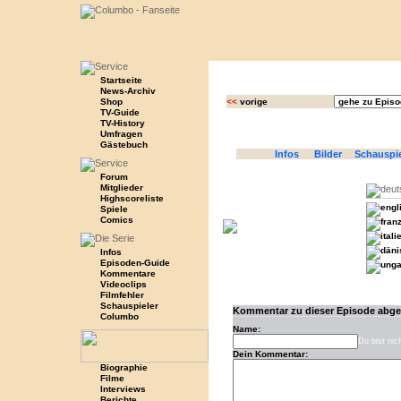
Startseite
News-Archiv
Shop
<<
vorige
TV-Guide
TV-History
Umfragen
Gästebuch
Infos
Bilder
Schauspi
Forum
Mitglieder
Highscoreliste
Spiele
Comics
Infos
Episoden-Guide
Kommentare
Videoclips
Filmfehler
Schauspieler
Kommentar zu dieser Episode abg
Columbo
Name:
Du bist nic
Dein Kommentar:
Biographie
Filme
Interviews
Berichte