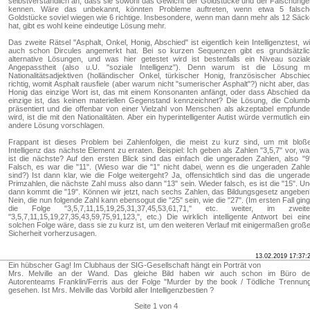
selbstverständlich an, dass sie sowohl das Gewicht der Goldstücke und der Fälschung
kennen. Wäre das unbekannt, könnten Probleme auftreten, wenn etwa 5 falsch
Goldstücke soviel wiegen wie 6 richtige. Insbesondere, wenn man dann mehr als 12 Säc
hat, gibt es wohl keine eindeutige Lösung mehr.
Das zweite Rätsel "Asphalt, Onkel, Honig, Abschied" ist eigentlich kein Intelligenztest, w
auch schon Dircules angemerkt hat. Bei so kurzen Sequenzen gibt es grundsätzlic
alternative Lösungen, und was hier getestet wird ist bestenfalls ein Niveau sozial
Angepasstheit (also u.U. "soziale Intelligenz"). Denn warum ist die Lösung mi
Nationalitätsadjektiven (holländischer Onkel, türkischer Honig, französischer Abschie
richtig, womit Asphalt rausfiele (aber warum nicht "sumerischer Asphalt"?) nicht aber, da
Honig das einzige Wort ist, das mit einem Konsonanten anfängt, oder dass Abschied d
einzige ist, das keinen materiellen Gegenstand kennzeichnet? Die Lösung, die Colum
präsentiert und die offenbar von einer Vielzahl von Menschen als akzeptabel empfund
wird, ist die mit den Nationalitäten. Aber ein hyperintelligenter Autist würde vermutlich ei
andere Lösung vorschlagen.
Frappant ist dieses Problem bei Zahlenfolgen, die meist zu kurz sind, um mit bloß
Intelligenz das nächste Element zu erraten. Beispiel: Ich geben als Zahlen "3,5,7" vor, w
ist die nächste? Auf den ersten Blick sind das einfach die ungeraden Zahlen, also "9
Falsch, es war die "11". (Wieso war die "1" nicht dabei, wenn es die ungeraden Zahl
sind?) Ist dann klar, wie die Folge weitergeht? Ja, offensichtlich sind das die ungerad
Primzahlen, die nächste Zahl muss also dann "13" sein. Wieder falsch, es ist die "15". U
dann kommt die "19". Können wir jetzt, nach sechs Zahlen, das Bildungsgesetz angebe
Nein, die nun folgende Zahl kann ebensogut die "25" sein, wie die "27". (Im ersten Fall gin
die Folge "3,5,7,11,15,19,25,31,37,45,53,61,71," etc. weiter, im zweite
"3,5,7,11,15,19,27,35,43,59,75,91,123,", etc.) Die wirklich intelligente Antwort bei ein
solchen Folge wäre, dass sie zu kurz ist, um den weiteren Verlauf mit einigermaßen groß
Sicherheit vorherzusagen.
13.02.2019 17:37:
Ein hübscher Gag! Im Clubhaus der SIG-Gesellschaft hängt ein Porträt von
Mrs. Melville an der Wand. Das gleiche Bild haben wir auch schon im Büro de
Autorenteams Franklin/Ferris aus der Folge "Murder by the book / Tödliche Trennun
gesehen. Ist Mrs. Melville das Vorbild aller Intelligenzbestien ?
Seite 1 von 4