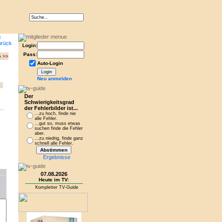
Login:
Pass:
e
>>
Auto-Login
Neu anmelden
Der
Schwierigkeitsgrad
der Fehlerbilder ist...
...zu hoch, finde nie
alle Fehler.
...gut so, muss etwas
suchen finde die Fehler
aber.
...zu niedrig, finde ganz
schnell alle Fehler.
Ergebnisse
07.08.2026
Heute im TV:
Kompletter TV-Guide