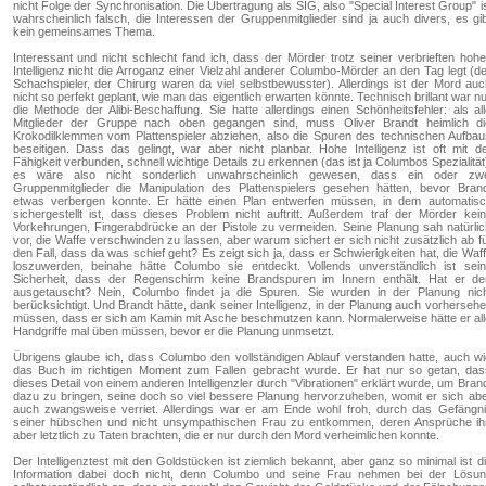
nicht Folge der Synchronisation. Die Übertragung als SIG, also "Special Interest Group" i
wahrscheinlich falsch, die Interessen der Gruppenmitglieder sind ja auch divers, es gi
kein gemeinsames Thema.
Interessant und nicht schlecht fand ich, dass der Mörder trotz seiner verbrieften hoh
Intelligenz nicht die Arroganz einer Vielzahl anderer Columbo-Mörder an den Tag legt (d
Schachspieler, der Chirurg waren da viel selbstbewusster). Allerdings ist der Mord au
nicht so perfekt geplant, wie man das eigentlich erwarten könnte. Technisch brillant war n
die Methode der Alibi-Beschaffung. Sie hatte allerdings einen Schönheitsfehler: als al
Mitglieder der Gruppe nach oben gegangen sind, muss Oliver Brandt heimlich di
Krokodilklemmen vom Plattenspieler abziehen, also die Spuren des technischen Aufba
beseitigen. Dass das gelingt, war aber nicht planbar. Hohe Intelligenz ist oft mit d
Fähigkeit verbunden, schnell wichtige Details zu erkennen (das ist ja Columbos Spezialität
es wäre also nicht sonderlich unwahrscheinlich gewesen, dass ein oder zwe
Gruppenmitglieder die Manipulation des Plattenspielers gesehen hätten, bevor Bran
etwas verbergen konnte. Er hätte einen Plan entwerfen müssen, in dem automatisc
sichergestellt ist, dass dieses Problem nicht auftritt. Außerdem traf der Mörder kei
Vorkehrungen, Fingerabdrücke an der Pistole zu vermeiden. Seine Planung sah natürli
vor, die Waffe verschwinden zu lassen, aber warum sichert er sich nicht zusätzlich ab f
den Fall, dass da was schief geht? Es zeigt sich ja, dass er Schwierigkeiten hat, die Waf
loszuwerden, beinahe hätte Columbo sie entdeckt. Vollends unverständlich ist sei
Sicherheit, dass der Regenschirm keine Brandspuren im Innern enthält. Hat er de
ausgetauscht? Nein, Columbo findet ja die Spuren. Sie wurden in der Planung nic
berücksichtigt. Und Brandt hätte, dank seiner Intelligenz, in der Planung auch vorherseh
müssen, dass er sich am Kamin mit Asche beschmutzen kann. Normalerweise hätte er al
Handgriffe mal üben müssen, bevor er die Planung unmsetzt.
Übrigens glaube ich, dass Columbo den vollständigen Ablauf verstanden hatte, auch w
das Buch im richtigen Moment zum Fallen gebracht wurde. Er hat nur so getan, da
dieses Detail von einem anderen Intelligenzler durch "Vibrationen" erklärt wurde, um Bran
dazu zu bringen, seine doch so viel bessere Planung hervorzuheben, womit er sich ab
auch zwangsweise verriet. Allerdings war er am Ende wohl froh, durch das Gefängn
seiner hübschen und nicht unsympathischen Frau zu entkommen, deren Ansprüche ih
aber letztlich zu Taten brachten, die er nur durch den Mord verheimlichen konnte.
Der Intelligenztest mit den Goldstücken ist ziemlich bekannt, aber ganz so minimal ist d
Information dabei doch nicht, denn Columbo und seine Frau nehmen bei der Lösun