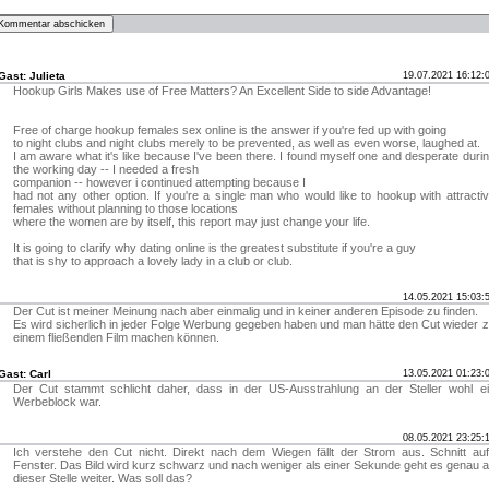
Gast: Julieta
19.07.2021 16:12:
Hookup Girls Makes use of Free Matters? An Excellent Side to side Advantage!
Free of charge hookup females sex online is the answer if you're fed up with going
to night clubs and night clubs merely to be prevented, as well as even worse, laughed at.
I am aware what it's like because I've been there. I found myself one and desperate duri
the working day -- I needed a fresh
companion -- however i continued attempting because I
had not any other option. If you're a single man who would like to hookup with attracti
females without planning to those locations
where the women are by itself, this report may just change your life.
It is going to clarify why dating online is the greatest substitute if you're a guy
that is shy to approach a lovely lady in a club or club.
14.05.2021 15:03:
Der Cut ist meiner Meinung nach aber einmalig und in keiner anderen Episode zu finden.
Es wird sicherlich in jeder Folge Werbung gegeben haben und man hätte den Cut wieder 
einem fließenden Film machen können.
Gast: Carl
13.05.2021 01:23:
Der Cut stammt schlicht daher, dass in der US-Ausstrahlung an der Steller wohl e
Werbeblock war.
08.05.2021 23:25:
Ich verstehe den Cut nicht. Direkt nach dem Wiegen fällt der Strom aus. Schnitt au
Fenster. Das Bild wird kurz schwarz und nach weniger als einer Sekunde geht es genau 
dieser Stelle weiter. Was soll das?