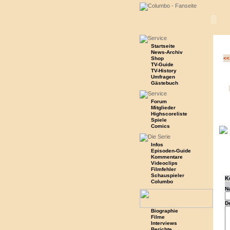
Startseite
News-Archiv
Shop
<<
TV-Guide
TV-History
Umfragen
Gästebuch
Forum
Mitglieder
Highscoreliste
Spiele
Comics
Infos
Episoden-Guide
Kommentare
Videoclips
Filmfehler
Schauspieler
K
Columbo
N
D
Biographie
Filme
Interviews
Berichte