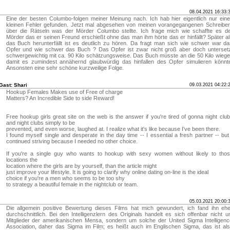
08.04.2021 16:33:
Eine der besten Columbo-folgen meiner Meinung nach. Ich hab hier eigentlich nur ein
kleinen Fehler gefunden. Jetzt mal abgesehen von meinen vorangegangenen Schreibe
über die Rätseln was der Mörder Columbo stellte. Ich frage mich wie schaffte es d
Mörder das er seinen Freund erschießt ohne das man ihm hörte das er hinfällt? Später a
das Buch herunterfällt ist es deutlich zu hören. Da fragt man sich wie schwer war d
Opfer und wie schwer das Buch ? Das Opfer ist zwar nicht groß aber doch unterset
schwergewichtig mit ca. 90 Kilo schätzungsweise. Das Buch müsste an die 50 Kilo wieg
damit es zumindest annähernd glaubwürdig das hinfallen des Opfer simulieren könnt
Ansonsten eine sehr schöne kurzweilige Folge.
Gast: Shari
09.03.2021 04:22:
Hookup Females Makes use of Free of charge
Matters? An Incredible Side to side Reward!
Free hookup girls great site on the web is the answer if you're tired of gonna night clu
and night clubs simply to be
prevented, and even worse, laughed at. I realize what it's like because I've been there.
I found myself single and desperate in the day time -- I essential a fresh partner -- but
continued striving because I needed no other choice.
If you're a single guy who wants to hookup with sexy women without likely to tho
locations the
location where the girls are by yourself, than the article might
just improve your lifestyle. It is going to clarify why online dating on-line is the ideal
choice if you're a men who seems to be too shy
to strategy a beautiful female in the nightclub or team.
05.03.2021 20:00:
Die allgemein positive Bewertung dieses Films hat mich gewundert, ich fand ihn eh
durchschnittlich. Bei den Intelligenzlern des Originals handelt es sich offenbar nicht 
Mitglieder der amerikanischen Mensa, sondern um solche der United Sigma Intelligen
Association, daher das Sigma im Film; es heißt auch im Englischen Sigma, das ist al