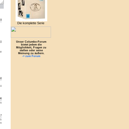
03
Die komplette Serie
ng
Unser Columbo-Forum
bietet jedem die
Möglichkeit, Fragen zu
stellen oder seine
ve
Meinung zu äußern.
-> zum Forum
50
zu
06
in
17
fs
an