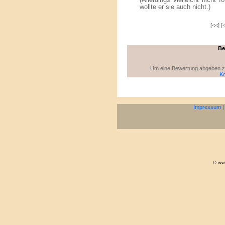
(Allerdings vielleicht nicht
wollte er sie auch nicht.)
[<<] [
Be
Um eine Bewertung abgeben zu 
Ko
Impressum
© www