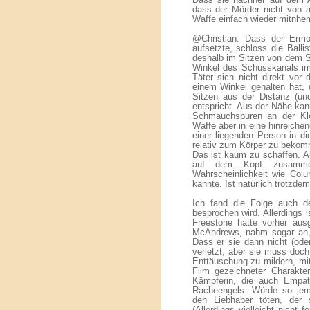
Dass sie nachher auf dem A
dass der Mörder nicht von 
Waffe einfach wieder mitnhe
@Christian: Dass der Ermor
aufsetzte, schloss die Balli
deshalb im Sitzen von dem 
Winkel des Schusskanals im 
Täter sich nicht direkt vor 
einem Winkel gehalten hat, 
Sitzen aus der Distanz (u
entspricht. Aus der Nähe ka
Schmauchspuren an der Kl
Waffe aber in eine hinreiche
einer liegenden Person in d
relativ zum Körper zu bekomm
Das ist kaum zu schaffen. Au
auf dem Kopf zusamm
Wahrscheinlichkeit wie Col
kannte. Ist natürlich trotzdem
Ich fand die Folge auch deu
besprochen wird. Allerdings 
Freestone hatte vorher aus
McAndrews, nahm sogar an, e
Dass er sie dann nicht (oder
verletzt, aber sie muss doc
Enttäuschung zu mildern, mi
Film gezeichneter Charakter
Kämpferin, die auch Empath
Racheengels. Würde so jem
den Liebhaber töten, der 