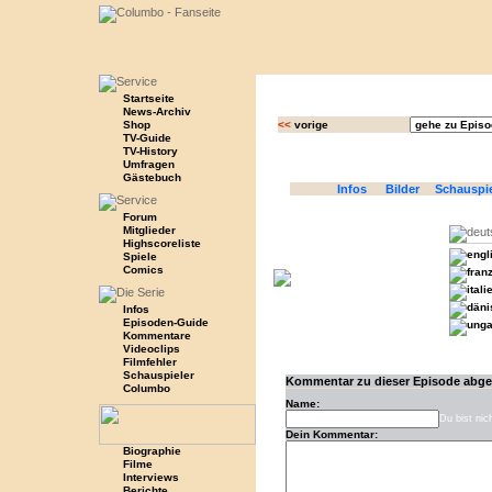
Startseite
News-Archiv
Shop
<<
vorige
TV-Guide
TV-History
Umfragen
Gästebuch
Infos
Bilder
Schauspi
Forum
Mitglieder
Highscoreliste
Spiele
Comics
Infos
Episoden-Guide
Kommentare
Videoclips
Filmfehler
Schauspieler
Kommentar zu dieser Episode abg
Columbo
Name:
Du bist nic
Dein Kommentar:
Biographie
Filme
Interviews
Berichte