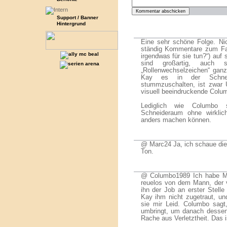
Support / Banner
Hintergrund
Eine sehr schöne Folge. Ni
ständig Kommentare zum Fall
irgendwas für sie tun?“) auf s
sind großartig, auch
„Rollenwechselzeichen“ ga
Kay es in der Schneid
stummzuschalten, ist zwar U
visuell beeindruckende Colu
Lediglich wie Columbo 
Schneideraum ohne wirklich
anders machen können.
@ Marc24 Ja, ich schaue die
Ton.
@ Columbo1989 Ich habe Mitl
reuelos von dem Mann, der vo
ihn der Job an erster Stelle
Kay ihm nicht zugetraut, un
sie mir Leid. Columbo sagt
umbringt, um danach desse
Rache aus Verletztheit. Das i