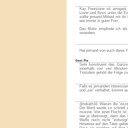
Kay Freestone ist arrogant,
Lover und Boss unter die Er
sollte jemand Mitleid mit ih
wie immer in guter Forn
Das Motiv empfinde ich als
woanders.
Hat jemand von euch diese Fo
Gast: Pia
Sehr konstruiert das Ganz
innerhalb von vier Minuten
Trotzdem gehört die Folge zu
Falls es jemanden interessier
und „sie“ verhaftet, kommt au
@rekath16: Warum die "exze
Der Mord wurde so schnell 
musste. Von einer Flucht ist
war ja überzeugt, dass das 
Waffe noch nicht "entsorg
Hinweise auf den Täter gebe