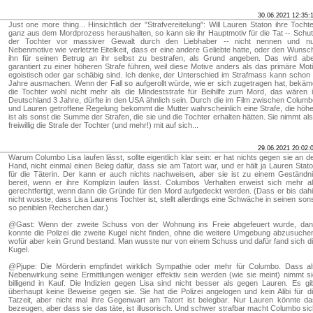
30.06.2021 12:35:
Just one more thing... Hinsichtlich der "Strafvereitelung": Will Lauren Staton ihre Tocht
ganz aus dem Mordprozess heraushalten, so kann sie ihr Hauptmotiv für die Tat -- Schu
der Tochter vor massiver Gewalt durch den Liebhaber -- nicht nennen und nu
Nebenmotive wie verletzte Eitelkeit, dass er eine andere Geliebte hatte, oder den Wunsc
ihn für seinen Betrug an ihr selbst zu bestrafen, als Grund angeben. Das wird ab
garantiert zu einer höheren Strafe führen, weil diese Motive anders als das primäre Mot
egoistisch oder gar schäbig sind. Ich denke, der Unterschied im Strafmass kann schon
Jahre ausmachen. Wenn der Fall so aufgerollt würde, wie er sich zugetragen hat, bekä
die Tochter wohl nicht mehr als die Mindeststrafe für Beihilfe zum Mord, das wären 
Deutschland 3 Jahre, dürfte in den USA ähnlich sein. Durch die im Film zwischen Colum
und Lauren getroffene Regelung bekommt die Mutter wahrscheinlich eine Strafe, die höh
ist als sonst die Summe der Strafen, die sie und die Tochter erhalten hätten. Sie nimmt al
freiwillig die Strafe der Tochter (und mehr!) mit auf sich...
29.06.2021 20:02:
Warum Columbo Lisa laufen lässt, sollte eigentlich klar sein: er hat nichts gegen sie an d
Hand, nicht einmal einen Beleg dafür, dass sie am Tatort war, und er hält ja Lauren Stat
für die Täterin. Der kann er auch nichts nachweisen, aber sie ist zu einem Geständn
bereit, wenn er ihre Komplizin laufen lässt. Columbos Verhalten erweist sich mehr a
gerechtfertigt, wenn dann die Gründe für den Mord aufgedeckt werden. (Dass er bis dah
nicht wusste, dass Lisa Laurens Tochter ist, stellt allerdings eine Schwäche in seinen son
so peniblen Recherchen dar.)
@Gast: Wenn der zweite Schuss von der Wohnung ins Freie abgefeuert wurde, dan
konnte die Polizei die zweite Kugel nicht finden, ohne die weitere Umgebung abzusuche
wofür aber kein Grund bestand. Man wusste nur von einem Schuss und dafür fand sich d
Kugel.
@Pjupe: Die Mörderin empfindet wirklich Sympathie oder mehr für Columbo. Dass a
Nebenwirkung seine Ermittlungen weniger effektiv sein werden (wie sie meint) nimmt s
billigend in Kauf. Die Indizien gegen Lisa sind nicht besser als gegen Lauren. Es gi
überhaupt keine Beweise gegen sie. Sie hat die Polizei angelogen und kein Alibi für d
Tatzeit, aber nicht mal ihre Gegenwart am Tatort ist belegbar. Nur Lauren könnte d
bezeugen, aber dass sie das täte, ist illusorisch. Und schwer strafbar macht Columbo si