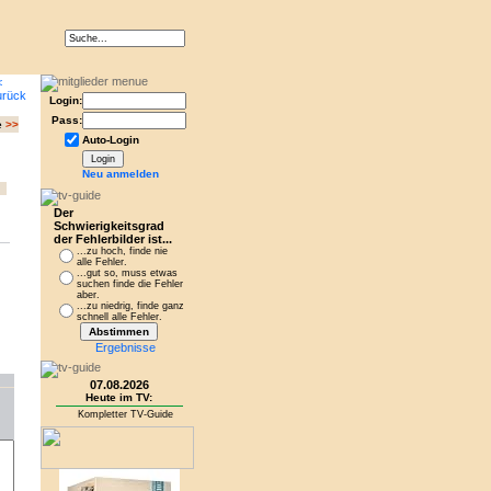
Login:
Pass:
e
>>
Auto-Login
Neu anmelden
Der
Schwierigkeitsgrad
der Fehlerbilder ist...
...zu hoch, finde nie
alle Fehler.
...gut so, muss etwas
suchen finde die Fehler
aber.
...zu niedrig, finde ganz
schnell alle Fehler.
Ergebnisse
07.08.2026
Heute im TV:
Kompletter TV-Guide