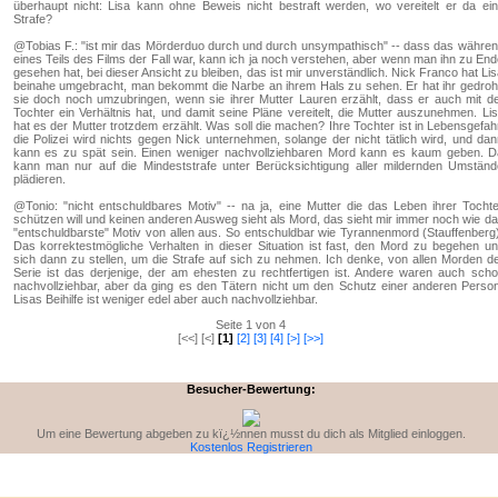
überhaupt nicht: Lisa kann ohne Beweis nicht bestraft werden, wo vereitelt er da ei
Strafe?
@Tobias F.: "ist mir das Mörderduo durch und durch unsympathisch" -- dass das währe
eines Teils des Films der Fall war, kann ich ja noch verstehen, aber wenn man ihn zu En
gesehen hat, bei dieser Ansicht zu bleiben, das ist mir unverständlich. Nick Franco hat Li
beinahe umgebracht, man bekommt die Narbe an ihrem Hals zu sehen. Er hat ihr gedroh
sie doch noch umzubringen, wenn sie ihrer Mutter Lauren erzählt, dass er auch mit d
Tochter ein Verhältnis hat, und damit seine Pläne vereitelt, die Mutter auszunehmen. Li
hat es der Mutter trotzdem erzählt. Was soll die machen? Ihre Tochter ist in Lebensgefah
die Polizei wird nichts gegen Nick unternehmen, solange der nicht tätlich wird, und da
kann es zu spät sein. Einen weniger nachvollziehbaren Mord kann es kaum geben. 
kann man nur auf die Mindeststrafe unter Berücksichtigung aller mildernden Umstän
plädieren.
@Tonio: "nicht entschuldbares Motiv" -- na ja, eine Mutter die das Leben ihrer Tocht
schützen will und keinen anderen Ausweg sieht als Mord, das sieht mir immer noch wie d
"entschuldbarste" Motiv von allen aus. So entschuldbar wie Tyrannenmord (Stauffenberg
Das korrektestmögliche Verhalten in dieser Situation ist fast, den Mord zu begehen u
sich dann zu stellen, um die Strafe auf sich zu nehmen. Ich denke, von allen Morden d
Serie ist das derjenige, der am ehesten zu rechtfertigen ist. Andere waren auch sch
nachvollziehbar, aber da ging es den Tätern nicht um den Schutz einer anderen Perso
Lisas Beihilfe ist weniger edel aber auch nachvollziehbar.
Seite 1 von 4
[<<] [<]
[1]
[2]
[3]
[4]
[>]
[>>]
Besucher-Bewertung:
Um eine Bewertung abgeben zu kï¿½nnen musst du dich als Mitglied einloggen.
Kostenlos Registrieren