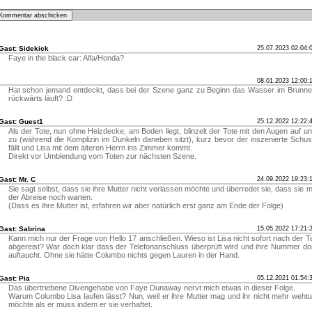
Gast: Sidekick
25.07.2023 02:04:
Faye in the black car: Alfa/Honda?
08.01.2023 12:00:
Hat schon jemand entdeckt, dass bei der Szene ganz zu Beginn das Wasser im Brunn
rückwärts läuft? :D
Gast: Guest1
25.12.2022 12:22:
Als der Tote, nun ohne Heizdecke, am Boden liegt, blinzelt der Tote mit den Augen auf u
zu (während die Komplizin im Dunkeln daneben sitzt), kurz bevor der inszenierte Schu
fällt und Lisa mit dem älteren Herrn ins Zimmer kommt.
Direkt vor Umblendung vom Toten zur nächsten Szene.
Gast: Mr. C
24.09.2022 19:23:
Sie sagt selbst, dass sie ihre Mutter nicht verlassen möchte und überredet sie, dass sie m
der Abreise noch warten.
(Dass es ihre Mutter ist, erfahren wir aber natürlich erst ganz am Ende der Folge)
Gast: Sabrina
15.05.2022 17:21:
Kann mich nur der Frage von Hello 17 anschließen. Wieso ist Lisa nicht sofort nach der T
abgereist? War doch klar dass der Telefonanschluss überprüft wird und ihre Nummer do
auftaucht. Ohne sie hätte Columbo nichts gegen Lauren in der Hand.
Gast: Pia
05.12.2021 01:54:
Das übertriebene Divengehabe von Faye Dunaway nervt mich etwas in dieser Folge.
Warum Columbo Lisa laufen lässt? Nun, weil er ihre Mutter mag und ihr nicht mehr weht
möchte als er muss indem er sie verhaftet.