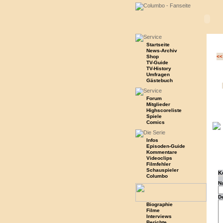
Startseite
News-Archiv
Shop
<<
TV-Guide
TV-History
Umfragen
Gästebuch
Forum
Mitglieder
Highscoreliste
Spiele
Comics
Infos
Episoden-Guide
Kommentare
Videoclips
Filmfehler
Schauspieler
K
Columbo
N
D
Biographie
Filme
Interviews
Berichte