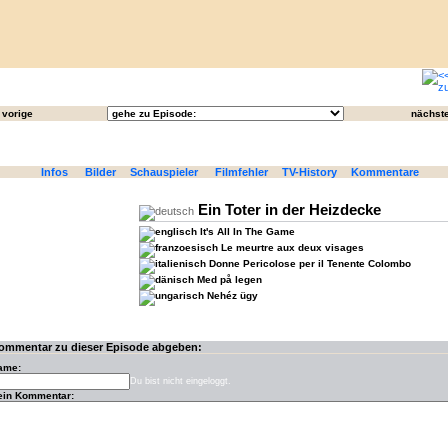
vorige
nächst
Infos
Bilder
Schauspieler
Filmfehler
TV-History
Kommentare
Ein Toter in der Heizdecke
It's All In The Game
Le meurtre aux deux visages
Donne Pericolose per il Tenente Colombo
Med på legen
Nehéz ügy
ommentar zu dieser Episode abgeben:
ame:
Du bist nicht eingeloggt.
ein Kommentar: