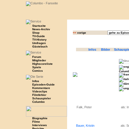
Startseite
News-Archiv
Shop
<<
vorige
TV-Guide
TV-History
Umfragen
Gästebuch
Infos
Bilder
Schauspi
Forum
Mitglieder
Highscoreliste
Spiele
Comics
Columb
Infos
Episoden-Guide
Kommentare
Videoclips
Filmfehler
Schauspieler
Columbo
Falk, Peter
als: 
Biographie
Filme
Interviews
Bauer, Kristin
als: S
Berichte