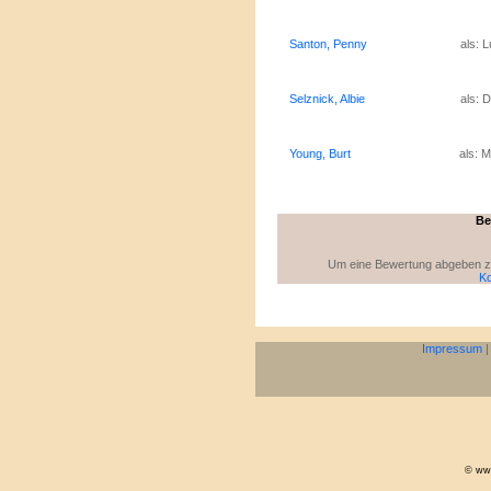
Santon, Penny
als: L
Selznick, Albie
als: D
Young, Burt
als: 
Be
Um eine Bewertung abgeben zu 
Ko
Impressum
© www