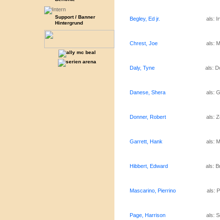
Support / Banner
Begley, Ed jr.
als: I
Hintergrund
Chrest, Joe
als: 
Daly, Tyne
als: 
Danese, Shera
als: 
Donner, Robert
als: 
Garrett, Hank
als: 
Hibbert, Edward
als: 
Mascarino, Pierrino
als: P
Page, Harrison
als: 