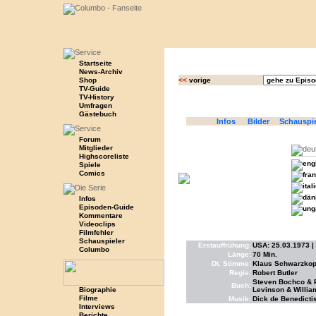
Startseite
News-Archiv
Shop
<<
vorige
TV-Guide
TV-History
Umfragen
Gästebuch
Infos
Bilder
Schauspi
Forum
Mitglieder
Highscoreliste
Spiele
Comics
Infos
Episoden-Guide
Kommentare
Videoclips
Filmfehler
Schauspieler
Erstauffrühung:
USA: 25.03.1973 |
Columbo
Länge:
70 Min.
Dt. Stimme:
Klaus Schwarzkopf
Regie:
Robert Butler
Steven Bochco & Pe
Buch:
Biographie
Levinson & Willia
Filme
Musik:
Dick de Benedicti
Interviews
Berichte