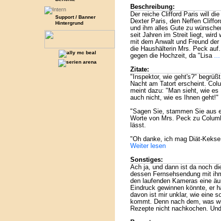
Beschreibung:
Der reiche Clifford Paris will d
Support / Banner
Dexter Paris, den Neffen Cliffo
Hintergrund
und ihm alles Gute zu wünsche
seit Jahren im Streit liegt, wi
mit dem Anwalt und Freund der 
die Haushälterin Mrs. Peck auf. 
gegen die Hochzeit, da "Lisa
..
Zitate:
"Inspektor, wie geht's?" begrüßt
Nacht am Tatort erscheint. Colu
meint dazu: "Man sieht, wie es 
auch nicht, wie es Ihnen geht!"
"Sagen Sie, stammen Sie aus e
Worte von Mrs. Peck zu Columbo
lässt.
"Oh danke, ich mag Diät-Keks
Weiter lesen
Sonstiges:
Ach ja, und dann ist da noch di
dessen Fernsehsendung mit ihm k
den laufenden Kameras eine äuß
Eindruck gewinnen könnte, er h
davon ist mir unklar, wie eine
kommt. Denn nach dem, was wi
Rezepte nicht nachkochen. Und