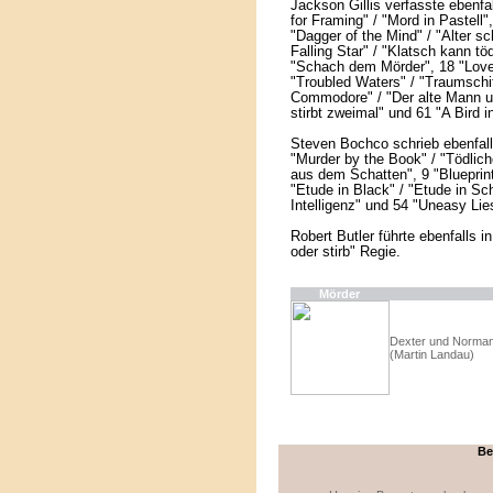
Jackson Gillis verfasste ebenfa
for Framing" / "Mord in Pastell"
"Dagger of the Mind" / "Alter sc
Falling Star" / "Klatsch kann t
"Schach dem Mörder", 18 "Lovel
"Troubled Waters" / "Traumschif
Commodore" / "Der alte Mann un
stirbt zweimal" und 61 "A Bird in
Steven Bochco schrieb ebenfal
"Murder by the Book" / "Tödlich
aus dem Schatten", 9 "Blueprint
"Etude in Black" / "Etude in S
Intelligenz" und 54 "Uneasy Lie
Robert Butler führte ebenfalls i
oder stirb" Regie.
Mörder
Dexter und Norman
(Martin Landau)
Be