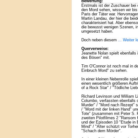
Bewertung:
Erstmals ist der Zuschauer bei 
den Mord sehen, wissen wir bis
Paris der Täter war. Hervorrage
Martin Landau, der hier die bei
charakterisiert hat. Aber ebens
die bewusst wenigen Szenen, in
umgesetzt haben.
Doch neben diesem
... Weiter 
Querverweise:
Jeanette Nolan spielt ebenfalls
des Bösen" mit.
Tim O'Connor ist noch mal in de
Einbruch Mord" zu sehen.
In einer kleinen Nebenrolle spi
einen wesentlich größeren Auftr
of a Rock Star" / "Tödliche Lieb
Richard Levinson und William Li
Columbo, verfassten ebenfalls d
Murder" / "Mord nach Rezept" 
/ "Mord mit der linken Hand" un
Tote" (zusammen mit Peter S. F
zweiten Pilotfilmes 2 "Ransom f
und der Episoden 10 "Etude in B
Mind" / "Alter schützt vor Torh
"Schach dem Mörder".