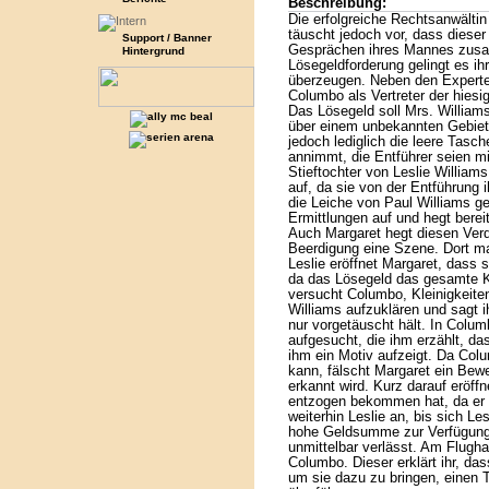
Beschreibung:
Die erfolgreiche Rechtsanwältin
täuscht jedoch vor, dass dieser 
Support / Banner
Gesprächen ihres Mannes zusa
Hintergrund
Lösegeldforderung gelingt es ih
überzeugen. Neben den Experte
Columbo als Vertreter der hiesi
Das Lösegeld soll Mrs. Williams
über einem unbekannten Gebiet 
jedoch lediglich die leere Tasch
annimmt, die Entführer seien mi
Stieftochter von Leslie Williams
auf, da sie von der Entführung 
die Leiche von Paul Williams g
Ermittlungen auf und hegt berei
Auch Margaret hegt diesen Verd
Beerdigung eine Szene. Dort m
Leslie eröffnet Margaret, dass s
da das Lösegeld das gesamte Ka
versucht Columbo, Kleinigkeiten
Williams aufzuklären und sagt i
nur vorgetäuscht hält. In Colu
aufgesucht, die ihm erzählt, das
ihm ein Motiv aufzeigt. Da Co
kann, fälscht Margaret ein Bew
erkannt wird. Kurz darauf eröff
entzogen bekommen hat, da er n
weiterhin Leslie an, bis sich Lesl
hohe Geldsumme zur Verfügung 
unmittelbar verlässt. Am Flughaf
Columbo. Dieser erklärt ihr, da
um sie dazu zu bringen, einen 