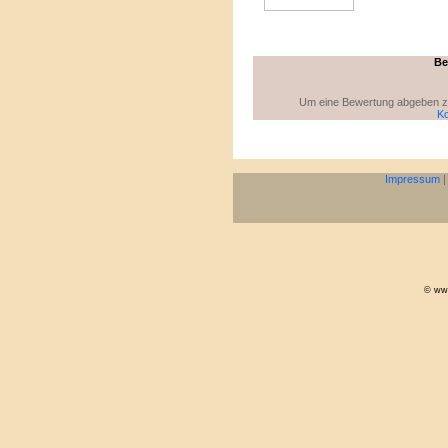
Be
Um eine Bewertung abgeben zu 
Ko
Impressum
© www