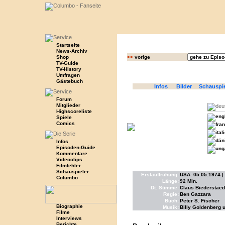
Startseite
News-Archiv
Shop
<<
vorige
TV-Guide
TV-History
Umfragen
Gästebuch
Infos
Bilder
Schauspi
Forum
Mitglieder
Highscoreliste
Spiele
Comics
Infos
Episoden-Guide
Kommentare
Videoclips
Filmfehler
Schauspieler
Erstauffrühung:
USA: 05.05.1974 | A
Columbo
Länge:
92 Min.
Dt. Stimme:
Claus Biederstaed
Regie:
Ben Gazzara
Buch:
Peter S. Fischer
Biographie
Musik:
Billy Goldenberg 
Filme
Interviews
Berichte