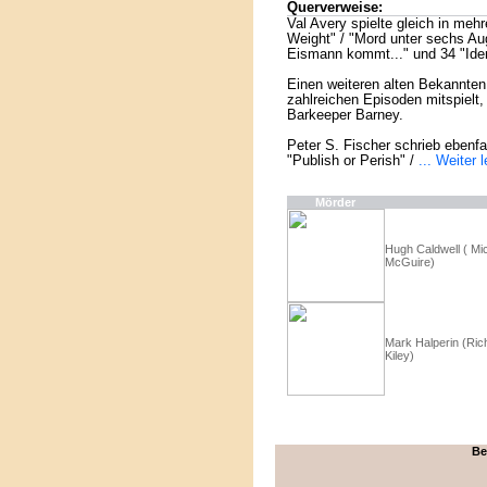
Querverweise:
Val Avery spielte gleich in meh
Weight" / "Mord unter sechs Au
Eismann kommt..." und 34 "Ident
Einen weiteren alten Bekannten 
zahlreichen Episoden mitspielt,
Barkeeper Barney.
Peter S. Fischer schrieb ebenf
"Publish or Perish" /
... Weiter 
Mörder
Hugh Caldwell ( Mi
McGuire)
Mark Halperin (Ric
Kiley)
Be