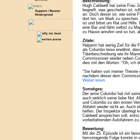
Beschreibung:
Hugh Caldwell hat seine Frau Jan
begreift, was geschehen ist, ru
Support / Banner
an. Doch dieser ist, wie seine 
Hintergrund
dort hin, um Mark zu sprechen
ist und bittet um Rat und Hilfe.
eine Bar und fährt selbst zu Ma
zu Hause anrufen und so tun, a
Zitate:
Halperin hat wenig Zeit für die 
als Columbo leise erwähnt, das
Täterbeschreibung wie ihr Mann 
Commissioner wieder neben Col
dies mit den Worten: "Oh, ich d
"Sie halten von meiner Theorie 
nachdem dieser dem Commission
Weiter lesen
Sonstiges:
Der arme Columbo hat mit seine
auch wirklich seine liebe Not. A
und Columbo zu den ersten Verdä
Abfahrt wieder nicht an. Auch ei
helfen. Der Inspektor überlegt 
Caldwell ansprechen soll, entsc
vorbeifahrenden Autofahrern zu
Bewertung:
Mit der 25. Episode ist ein bes
hervorragende Folge konnte in 