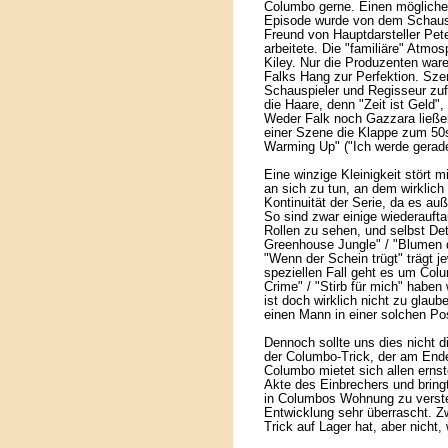
Columbo gerne. Einen möglichen 
Episode wurde von dem Schausp
Freund von Hauptdarsteller Pete
arbeitete. Die "familiäre" Atmo
Kiley. Nur die Produzenten war
Falks Hang zur Perfektion. Sze
Schauspieler und Regisseur zuf
die Haare, denn "Zeit ist Geld",
Weder Falk noch Gazzara ließen
einer Szene die Klappe zum 50st
Warming Up" ("Ich werde gerade
Eine winzige Kleinigkeit stört m
an sich zu tun, an dem wirklich 
Kontinuität der Serie, da es au
So sind zwar einige wiederauft
Rollen zu sehen, und selbst De
Greenhouse Jungle" / "Blumen 
"Wenn der Schein trügt" trägt j
speziellen Fall geht es um Col
Crime" / "Stirb für mich" habe
ist doch wirklich nicht zu glau
einen Mann in einer solchen Pos
Dennoch sollte uns dies nicht d
der Columbo-Trick, der am Ende 
Columbo mietet sich allen ernst
Akte des Einbrechers und bring
in Columbos Wohnung zu verste
Entwicklung sehr überrascht. Z
Trick auf Lager hat, aber nicht,