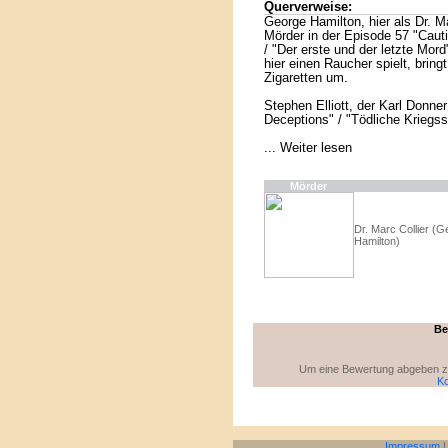
Querverweise:
George Hamilton, hier als Dr. Ma
Mörder in der Episode 57 "Caut
/ "Der erste und der letzte Mo
hier einen Raucher spielt, bring
Zigaretten um.
Stephen Elliott, der Karl Donner
Deceptions" / "Tödliche Kriegss
... Weiter lesen
Mörder
Dr. Marc Collier (G
Hamilton)
Be
Um eine Bewertung abgeben zu 
Ko
Impressum