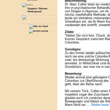
Beschreibung:
Dr. Marc Collier leitet ein medi
ihm in psychiatrischer Behandlun
Support / Banner
von Drogen in Hypnose, um ihr 
Hintergrund
höchst zweifelhafte Methode, d
beide ein Verhältnis miteinander
Strandhaus ein, da ihr Mann Karl
verabredet dort eintrifft, erwarte
Zitate:
"Halten Sie sich fest, Chuck, d
Kurzes Gespräch zwischen Marc
Columbos.
Sonstiges:
Zu den immer wieder auftauche
noch nie eine solche Columbo-E
zwei- bis dreiräumige Wohnung v
anmietet. In Wirklichkeit sind 
Grundstück, wie man sie in uns
Bewertung:
Wieder einmal eine gelungene 
Columbos zur Überführung des T
geht. Aber der Reihe nach:
Mit seinem Trick, Collier einen 
Inspektor sogar den Zuschauer a
glaubte auch ich zunächst dar
Bewegungen und Ablauf der Bef
Mann blind sei.
... Weiter lesen