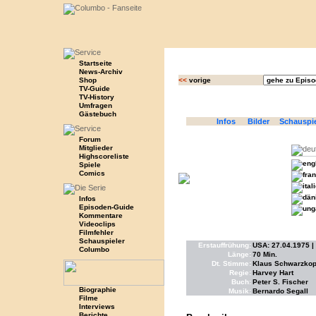
Startseite
News-Archiv
Shop
<<
vorige
TV-Guide
TV-History
Umfragen
Gästebuch
Infos
Bilder
Schauspi
Forum
Mitglieder
Highscoreliste
Spiele
Comics
Infos
Episoden-Guide
Kommentare
Videoclips
Filmfehler
Schauspieler
Erstauffrühung:
USA: 27.04.1975 |
Columbo
Länge:
70 Min.
Dt. Stimme:
Klaus Schwarzkopf
Regie:
Harvey Hart
Buch:
Peter S. Fischer
Biographie
Musik:
Bernardo Segall
Filme
Interviews
Berichte