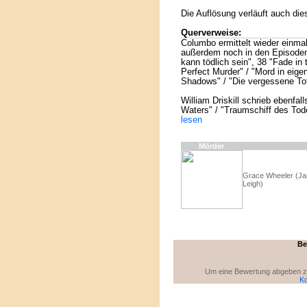
Die Auflösung verläuft auch di
Querverweise:
Columbo ermittelt wieder einmal
außerdem noch in den Episoden 
kann tödlich sein", 38 "Fade in
Perfect Murder" / "Mord in eig
Shadows" / "Die vergessene To
William Driskill schrieb ebenfa
Waters" / "Traumschiff des Tode
lesen
Mörder
Grace Wheeler (Ja
Leigh)
Be
Um eine Bewertung abgeben zu 
Ko