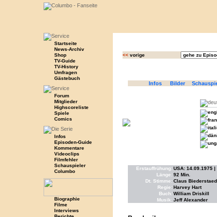
Startseite
News-Archiv
Shop
<<
vorige
TV-Guide
TV-History
Umfragen
Gästebuch
Infos
Bilder
Schauspi
Forum
Mitglieder
Highscoreliste
Spiele
Comics
Infos
Episoden-Guide
Kommentare
Videoclips
Filmfehler
Schauspieler
Erstauffrühung:
USA: 14.09.1975 | A
Columbo
Länge:
92 Min.
Dt. Stimme:
Claus Biederstaed
Regie:
Harvey Hart
Buch:
William Driskill
Biographie
Musik:
Jeff Alexander
Filme
Interviews
Berichte