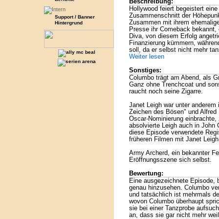
Beschreibung:
Hollywood feiert begeistert ein
Zusammenschnitt der Höhepunkt
Support / Banner
Zusammen mit ihrem ehemaligen
Hintergrund
Presse ihr Comeback bekannt, 
Diva, von diesem Erfolg angetri
Finanzierung kümmern, währen
soll, da er selbst nicht mehr 
Weiter lesen
Sonstiges:
Columbo trägt am Abend, als Gr
Ganz ohne Trenchcoat und sonst
raucht noch seine Zigarre.
Janet Leigh war unter anderem 
Zeichen des Bösen" und Alfred 
Oscar-Nominierung einbrachte, 
absolvierte Leigh auch in John
diese Episode verwendete Regi
früheren Filmen mit Janet Leigh
Army Archerd, ein bekannter Fer
Eröffnungsszene sich selbst.
Bewertung:
Eine ausgezeichnete Episode, b
genau hinzusehen. Columbo ver
und tatsächlich ist mehrmals de
wovon Columbo überhaupt sprich
sie bei einer Tanzprobe aufsuch
an, dass sie gar nicht mehr wei