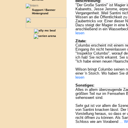
Beschreibung:
"Der Große Santini" ist Magier 
Kabaretts, Jesse Jerome, erpres
Support / Banner
Vergangenheit. Weil Santini nic
Hintergrund
Wissen an die Öffentlichkeit zu
Zaubertricks vor. Einer dieser
Dazu steigt der Magier in eine M
anschließend in ein Wasserbeck
lesen
Zitate:
Columbo erscheint mit einem ne
Eingang ihn nicht hereinlassen wi
"Inspektor Columbo", worauf der
ich hab' Sie nicht erkannt. Sei
"Ich habe einen neuen Haarschni
Wilson bringt Columbo seinen n
einer 'n Storch. Wo haben Sie 
lesen
Sonstiges:
Alles in allem überzeugende Za
größten Teil nur im Fernsehen 
sehenswert sind.
Sehr gut ist vor allem die Szen
von Santini knacken lässt. Der 
Vorstellung heraus, so dass er
nicht öffnen zu können. Als San
Schloss wie am Vorabend
... W