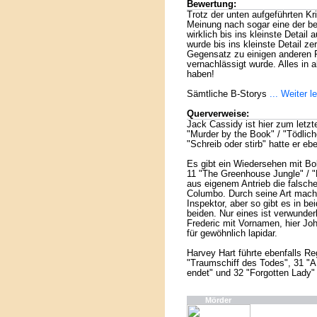
Bewertung:
Trotz der unten aufgeführten Kr
Meinung nach sogar eine der be
wirklich bis ins kleinste Detail 
wurde bis ins kleinste Detail zer
Gegensatz zu einigen anderen 
vernachlässigt wurde. Alles in a
haben!
Sämtliche B-Storys
... Weiter l
Querverweise:
Jack Cassidy ist hier zum letz
"Murder by the Book" / "Tödlich
"Schreib oder stirb" hatte er 
Es gibt ein Wiedersehen mit Bo
11 "The Greenhouse Jungle" / 
aus eigenem Antrieb die falsche
Columbo. Durch seine Art macht
Inspektor, aber so gibt es in b
beiden. Nur eines ist verwunder
Frederic mit Vornamen, hier Joh
für gewöhnlich lapidar.
Harvey Hart führte ebenfalls Re
"Traumschiff des Todes", 31 "A 
endet" und 32 "Forgotten Lady"
Mörder