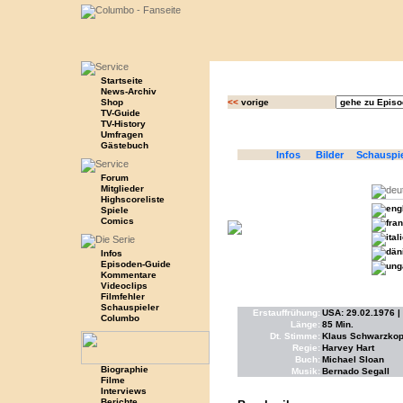
Startseite
News-Archiv
Shop
<<
vorige
TV-Guide
TV-History
Umfragen
Gästebuch
Infos
Bilder
Schauspi
Forum
Mitglieder
Highscoreliste
Spiele
Comics
Infos
Episoden-Guide
Kommentare
Videoclips
Filmfehler
Schauspieler
Erstauffrühung:
USA: 29.02.1976 | 
Columbo
Länge:
85 Min.
Dt. Stimme:
Klaus Schwarzkopf
Regie:
Harvey Hart
Buch:
Michael Sloan
Biographie
Musik:
Bernado Segall
Filme
Interviews
Berichte