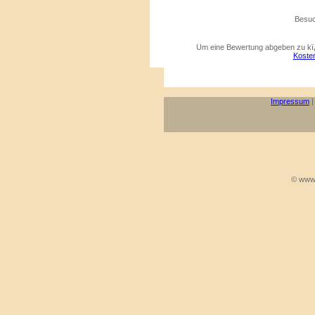
Besuc
Um eine Bewertung abgeben zu kï¿
Kosten
Impressum
© www.