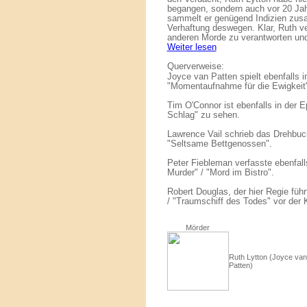
begangen, sondern auch vor 20 Jah
sammelt er genügend Indizien zusam
Verhaftung deswegen. Klar, Ruth ver
anderen Morde zu verantworten und
Weiter lesen
Querverweise:
Joyce van Patten spielt ebenfalls i
"Momentaufnahme für die Ewigkeit"
Tim O'Connor ist ebenfalls in der 
Schlag" zu sehen.
Lawrence Vail schrieb das Drehbuc
"Seltsame Bettgenossen".
Peter Fiebleman verfasste ebenfall
Murder" / "Mord im Bistro".
Robert Douglas, der hier Regie füh
/ "Traumschiff des Todes" vor der
Mörder
Ruth Lytton (Joyce van
Patten)