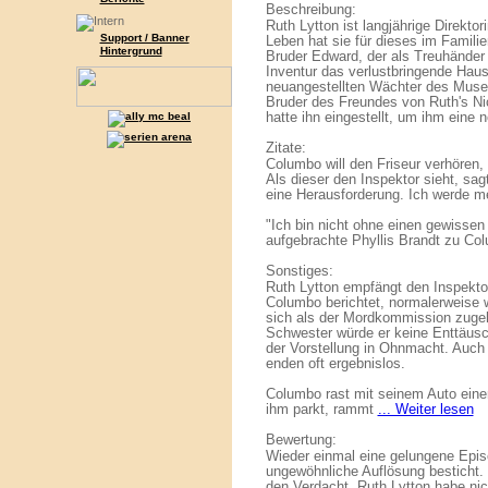
Beschreibung:
Ruth Lytton ist langjährige Direkto
Support / Banner
Leben hat sie für dieses im Famili
Hintergrund
Bruder Edward, der als Treuhänder f
Inventur das verlustbringende Haus
neuangestellten Wächter des Museu
Bruder des Freundes von Ruth's Nic
hatte ihn eingestellt, um ihm eine
Zitate:
Columbo will den Friseur verhören,
Als dieser den Inspektor sieht, sag
eine Herausforderung. Ich werde m
"Ich bin nicht ohne einen gewissen
aufgebrachte Phyllis Brandt zu Co
Sonstiges:
Ruth Lytton empfängt den Inspektor
Columbo berichtet, normalerweise 
sich als der Mordkommission zugehöri
Schwester würde er keine Enttäuschu
der Vorstellung in Ohnmacht. Auch 
enden oft ergebnislos.
Columbo rast mit seinem Auto einem
ihm parkt, rammt
... Weiter lesen
Bewertung:
Wieder einmal eine gelungene Episo
ungewöhnliche Auflösung besticht.
den Verdacht, Ruth Lytton habe nic