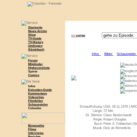
Startseite
News-Archiv
Shop
<<
vorige
TV-Guide
TV-History
Umfragen
Gästebuch
Infos
Bilder
Schauspiele
Forum
Mitglieder
Highscoreliste
Spiele
Comics
Infos
Episoden-Guide
Kommentare
Videoclips
Filmfehler
Schauspieler
Erstauffrühung:
USA: 28.11.1976 | ARD:
Columbo
Länge:
72 Min.
Dt. Stimme:
Claus Biederstaedt
Regie:
Robert Douglas
Buch:
Peter S. Feibleman (St
Biographie
Musik:
Dick de Benedictis
Filme
Interviews
Berichte