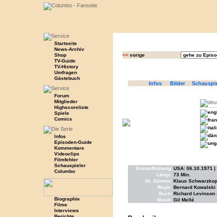
Startseite
News-Archiv
Shop
<<
vorige
TV-Guide
TV-History
Umfragen
Gästebuch
Infos
Bilder
Schauspi
Forum
Mitglieder
Highscoreliste
Spiele
Comics
Infos
Episoden-Guide
Kommentare
Videoclips
Filmfehler
Schauspieler
Erstauffrühung:
USA: 06.10.1971 |
Columbo
Länge:
73 Min.
Dt. Stimme:
Klaus Schwarzkop
Regie:
Bernard Kowalski
Buch:
Richard Levinson 
Biographie
Musik:
Gil Mellé
Filme
Interviews
Berichte