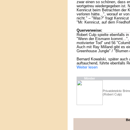
zwar einen so schönen, dass er
wortgetreu wiedergegeben ist. 
Kennicut beim Betrachten der K
verloren hätte...", worauf er vo
nicht." – "Was?" fragt Kennicut 
"Mr. Kennicut, auf dem Friedhof
Querverweise:
Robert Culp spielte ebenfalls 
"Wenn der Eismann kommt...", 2
motivierter Tod" und 56 "Columb
Auch mit Ray Milland gibt es e
Greenhouse Jungle" / "Blumen 
Bernard Kowalski, später auch a
auftauchend, führte ebenfalls 
Weiter lesen
Mörder
Privatdetektiv Bri
(Robert Culp)
Be