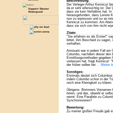
Beschreibung:
Der Verleger Arthur Kennicut lä
da er sehr eifersüchtig ist. Der 
Support / Banner
dass sie kein Verhältnis hat. In
Hintergrund
herausgefunden, dass Lenore Ke
nun zu erpressen und so an inte
Kennicut zu kommen. Am Abend 
dass sie sich von ihm nicht erp
Zitate:
"Sie erfahren es als Erster!" s
bittet, ihm Bescheid zu sagen,
verhaften.
Amüsant war in jedem Fall ein
Columbo, nachdem dieser den b
Ermittlungsmethoden gegeben h
verlassen hat, fragt Kennicut: "
der früher selber bei
... Weiter 
Sonstiges:
Erstmals deutet sich Columbos 
indem Columbo schon in der Tü
noch eine Kleinigkeit zu klären.
Übrigens: Brimmers Vornamen b
hören, und das, obwohl er sel
nennt. Eine Parallele zu Colum
Synchronisieren?
Bewertung:
Zu meiner großen Freude gab e