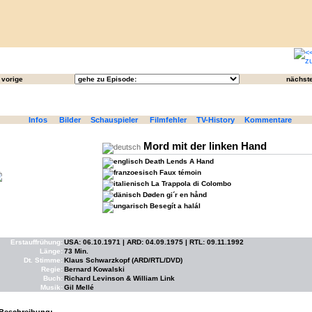
vorige
nächst
Infos
Bilder
Schauspieler
Filmfehler
TV-History
Kommentare
Mord mit der linken Hand
Death Lends A Hand
Faux témoin
La Trappola di Colombo
Døden gi´r en hånd
Besegít a halál
Erstauffrühung:
USA: 06.10.1971 | ARD: 04.09.1975 | RTL: 09.11.1992
Länge:
73 Min.
Dt. Stimme:
Klaus Schwarzkopf (ARD/RTL/DVD)
Regie:
Bernard Kowalski
Buch:
Richard Levinson & William Link
Musik:
Gil Mellé