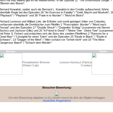
Auch mit Ray Milland gibt es ein Wiedersehen: In der Episode 11 "The Greenhouse Jungle" /
"Blumen des Bösen".
Bernard Kowalski, später auch als Bernard L. Kowalski in den Credits auftauchend, führte
ebenfalls Regie bei den Episoden 26 "An Exercise in Fatality" / "Geld, Macht und Muskeln", 3
"Playback" / "Playback" und 38 "Fade in to Murder" / "Mord im Bistro".
Richard Levinson und William Link, die Erfinder und somit geistigen Väter von Columbo,
verfassten ebenfalls die Drehbücher zum Pilotfilm 1 "Prescription: Murder" / "Mord nach
Rezept" und den Episoden 17 "Double Shock" / "Doppelter Schlag" (zusammen mit Steven
Bochco und Jackson Gillis) und 25 "A Friend in Deed" / "Meine Tote - Deine Tote" (zusamme
mit Peter S. Fisher) und erdachten sich die Story des zweiten Pilotfilmes 2 "Ransom for a
Dead Man" / "Lösegeld für einen Toten" und der Episoden 10 "Etude in Black" / "Etude in
Schwarz", 13 "Dagger of the Mind" / "Alter schützt vor Torheit nicht" und 16 "The Most
Dangerous Match" / "Schach dem Mörder".
Mörder
Opfer
Privatdetektiv Brimmer
Leonore Kennicut (Patricia
(Robert Culp)
Crowley)
Besucher-Bewertung:
Um eine Bewertung abgeben zu kï¿½nnen musst du dich als Mitglied einloggen.
Kostenlos Registrieren