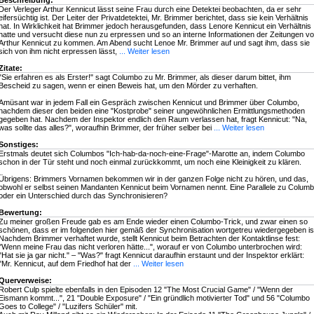
Beschreibung:
Der Verleger Arthur Kennicut lässt seine Frau durch eine Detektei beobachten, da er sehr
eifersüchtig ist. Der Leiter der Privatdetektei, Mr. Brimmer berichtet, dass sie kein Verhältnis
hat. In Wirklichkeit hat Brimmer jedoch herausgefunden, dass Lenore Kennicut ein Verhältnis
hatte und versucht diese nun zu erpressen und so an interne Informationen der Zeitungen v
Arthur Kennicut zu kommen. Am Abend sucht Lenoe Mr. Brimmer auf und sagt ihm, dass sie
sich von ihm nicht erpressen lässt,
... Weiter lesen
Zitate:
"Sie erfahren es als Erster!" sagt Columbo zu Mr. Brimmer, als dieser darum bittet, ihm
Bescheid zu sagen, wenn er einen Beweis hat, um den Mörder zu verhaften.
Amüsant war in jedem Fall ein Gespräch zwischen Kennicut und Brimmer über Columbo,
nachdem dieser den beiden eine "Kostprobe" seiner ungewöhnlichen Ermittlungsmethoden
gegeben hat. Nachdem der Inspektor endlich den Raum verlassen hat, fragt Kennicut: "Na,
was sollte das alles?", woraufhin Brimmer, der früher selber bei
... Weiter lesen
Sonstiges:
Erstmals deutet sich Columbos "Ich-hab-da-noch-eine-Frage"-Marotte an, indem Columbo
schon in der Tür steht und noch einmal zurückkommt, um noch eine Kleinigkeit zu klären.
Übrigens: Brimmers Vornamen bekommen wir in der ganzen Folge nicht zu hören, und das,
obwohl er selbst seinen Mandanten Kennicut beim Vornamen nennt. Eine Parallele zu Colum
oder ein Unterschied durch das Synchronisieren?
Bewertung:
Zu meiner großen Freude gab es am Ende wieder einen Columbo-Trick, und zwar einen so
schönen, dass er im folgenden hier gemäß der Synchronisation wortgetreu wiedergegeben is
Nachdem Brimmer verhaftet wurde, stellt Kennicut beim Betrachten der Kontaktlinse fest:
"Wenn meine Frau das nicht verloren hätte...", worauf er von Columbo unterbrochen wird:
"Hat sie ja gar nicht." – "Was?" fragt Kennicut daraufhin erstaunt und der Inspektor erklärt:
"Mr. Kennicut, auf dem Friedhof hat der
... Weiter lesen
Querverweise:
Robert Culp spielte ebenfalls in den Episoden 12 "The Most Crucial Game" / "Wenn der
Eismann kommt...", 21 "Double Exposure" / "Ein gründlich motivierter Tod" und 56 "Columbo
Goes to College" / "Luzifers Schüler" mit.