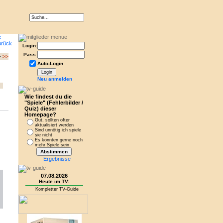
Login:
Pass:
e
>>
Auto-Login
Neu anmelden
Wie findest du die
"Spiele" (Fehlerbilder /
Quiz) dieser
Homepage?
Gut, sollten öfter
aktualisiert werden
Sind unnötig ich spiele
sie nicht
Es könnten gerne noch
mehr Spiele sein
Ergebnisse
07.08.2026
Heute im TV:
Kompletter TV-Guide