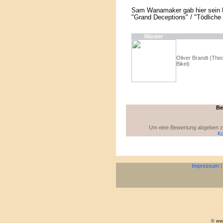
Sam Wanamaker gab hier sein R
"Grand Deceptions" / "Tödliche K
Mörder
Oliver Brandt (The
Bikel)
Be
Um eine Bewertung abgeben zu 
Ko
Impressum
© www