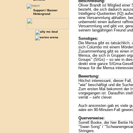
Beschreibung:
Oliver Brandt ist Mitglied eine
besteht, die sich dadurch ausz
Support / Banner
Intelligenz-Quotienten (IQ) auf
Hintergrund
eine Versammlung abhalten, ber
unbemerkt einen äußerst raffini
Versammlung und gibt vor, gera
seinem langjährigen Freund und
Sonstiges:
Die Mensa gibt es tatsächlich, 
sich Columbo mit einem Mörder
Zusammenhang gibt es einen int
Mensa, die sich in Gruppen orga
Groups" (SIGs) – so wie in die
direkt eine ganze SIGma-Gesell
hinaus für die Mensa interessie
Bewertung:
Höchst interessant, dieser Fall,
"wie" beschäftigt und die Suche
Zum ersten Mal bekommt der Ins
vorgegangen ist. Daraufhin stell
verrät – sehr clever.
Auch ansonsten gab es viele g
wäre ein 90-Minuten-Fall gewor
Querverweise:
Sorrell Booke, der hier Bertie Ha
"Swan Song" / "Schwanengesang"
Stringers.