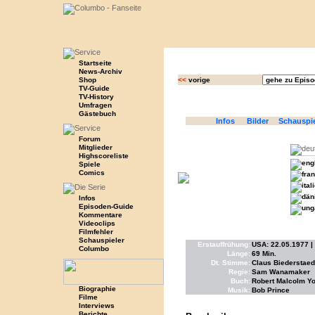
Startseite
News-Archiv
Shop
<<
vorige
TV-Guide
TV-History
Umfragen
Gästebuch
Infos
Bilder
Schauspi
Forum
Mitglieder
Highscoreliste
Spiele
Comics
Infos
Episoden-Guide
Kommentare
Videoclips
Filmfehler
Schauspieler
Erstauffrühung:
USA: 22.05.1977 | A
Columbo
Länge:
69 Min.
Dt. Stimme:
Claus Biederstaed
Regie:
Sam Wanamaker
Buch:
Robert Malcolm Y
Biographie
Musik:
Bob Prince
Filme
Interviews
Berichte