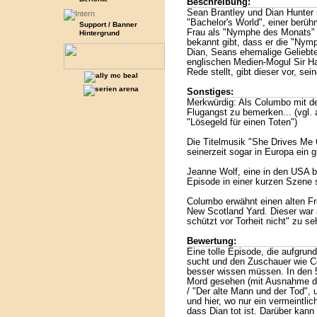
Beschreibung:
Sean Brantley und Dian Hunter
"Bachelor's World", einer berüh
Support / Banner
Frau als "Nymphe des Monats" k
Hintergrund
bekannt gibt, dass er die "Nymp
Dian, Seans ehemalige Geliebte
englischen Medien-Mogul Sir Ha
Rede stellt, gibt dieser vor, se
Sonstiges:
Merkwürdig: Als Columbo mit dem
Flugangst zu bemerken... (vgl.
"Lösegeld für einen Toten")
Die Titelmusik "She Drives Me 
seinerzeit sogar in Europa ein g
Jeanne Wolf, eine in den USA be
Episode in einer kurzen Szene s
Columbo erwähnt einen alten Fr
New Scotland Yard. Dieser war i
schützt vor Torheit nicht" zu se
Bewertung:
Eine tolle Episode, die aufgru
sucht und den Zuschauer wie Col
besser wissen müssen. In den 
Mord gesehen (mit Ausnahme de
/ "Der alte Mann und der Tod", u
und hier, wo nur ein vermeintlic
dass Dian tot ist. Darüber kan