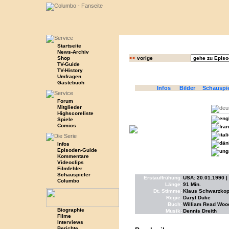
Startseite
News-Archiv
Shop
<<
vorige
TV-Guide
TV-History
Umfragen
Gästebuch
Infos
Bilder
Schauspi
Forum
Mitglieder
Highscoreliste
Spiele
Comics
Infos
Episoden-Guide
Kommentare
Videoclips
Filmfehler
Schauspieler
Erstauffrühung:
USA: 20.01.1990 |
Columbo
Länge:
91 Min.
Dt. Stimme:
Klaus Schwarzkopf
Regie:
Daryl Duke
Buch:
William Read Wood
Biographie
Musik:
Dennis Dreith
Filme
Interviews
Berichte