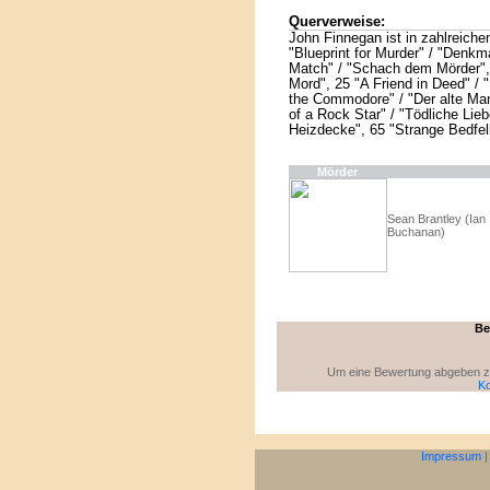
Querverweise:
John Finnegan ist in zahlreich
"Blueprint for Murder" / "Denkm
Match" / "Schach dem Mörder", 
Mord", 25 "A Friend in Deed" / "
the Commodore" / "Der alte Ma
of a Rock Star" / "Tödliche Liebe
Heizdecke", 65 "Strange Bedfel
Mörder
Sean Brantley (Ian
Buchanan)
Be
Um eine Bewertung abgeben zu 
Ko
Impressum