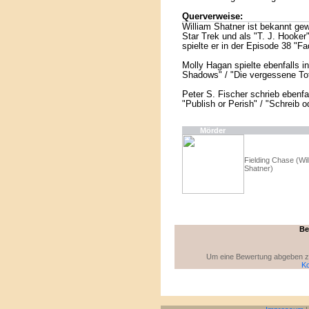
Querverweise:
William Shatner ist bekannt gew
Star Trek und als "T. J. Hooke
spielte er in der Episode 38 "Fa
Molly Hagan spielte ebenfalls 
Shadows" / "Die vergessene Tot
Peter S. Fischer schrieb ebenf
"Publish or Perish" / "Schreib o
Mörder
Fielding Chase (Wil
Shatner)
Be
Um eine Bewertung abgeben zu 
Ko