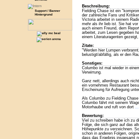
Beschreibung:
Fielding Chase ist ein "kompro
Support / Banner
Hintergrund
der zahlreiche Fans und Kritiker
Victoria arbeitet in seinem Rad
mehr als ihr lieb ist. Sie hat vo
auch einem Freund, dem Reporter
arbeitet, zum Lesen gegeben ha
einem Literaturagenten gezeigt,
Zitate:
"Werden hier Lumpen verbrannt,
belustigt/abfällig, als er den 
Sonstiges:
Columbo ist mal wieder in einem
Verwirrung.
Ganz nett, allerdings auch nich
ein vornehmes Restaurant besuc
Erscheinung für Aufregung unter
Als Columbo zu Fielding Chase f
Columbo fährt mit seinem Wagen 
Motorhaube und ruft von dort
..
Bewertung:
Viel zu schreiben habe ich zu d
Folge, die sich ganz auf das alt
Höhepunkte zu verzeichnen. So 
schon in anderen Folgen, origine
dass das Ergebnis insgesamt nu