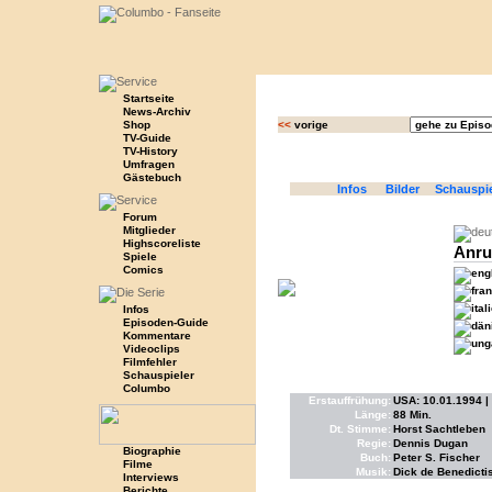
Startseite
News-Archiv
Shop
<<
vorige
TV-Guide
TV-History
Umfragen
Gästebuch
Infos
Bilder
Schauspi
Forum
Mitglieder
Highscoreliste
Anru
Spiele
Comics
Infos
Episoden-Guide
Kommentare
Videoclips
Filmfehler
Schauspieler
Columbo
Erstauffrühung:
USA: 10.01.1994 |
Länge:
88 Min.
Dt. Stimme:
Horst Sachtleben
Regie:
Dennis Dugan
Biographie
Buch:
Peter S. Fischer
Filme
Musik:
Dick de Benedicti
Interviews
Berichte