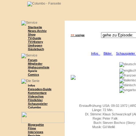
Startseite
News-Archiv
Shop
<<
vorige
TV-Guide
TV-History
Umfragen
Gästebuch
Infos
Bilder
Schauspiele
Forum
Mitglieder
Highscoreliste
Spiele
Comics
Infos
Episoden-Guide
Kommentare
Videoclips
Filmfehler
Schauspieler
Erstauffrühung:
USA: 09.02.1972 | ARD
Columbo
Länge:
72 Min.
Dt. Stimme:
Klaus Schwarzkopf (
Regie:
Peter Falk
Buch:
Steven Bochco (Story: 
Biographie
Musik:
Gil Mellé
Filme
Interviews
Berichte