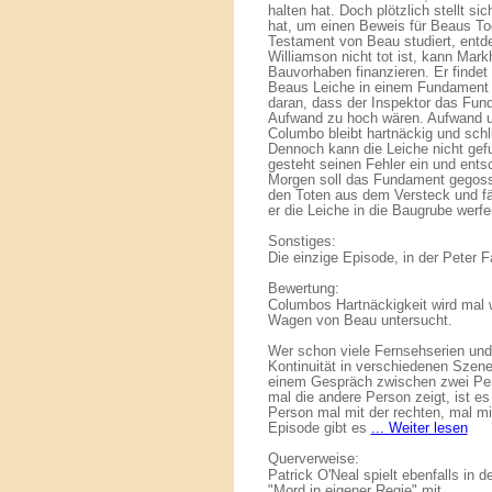
halten hat. Doch plötzlich stellt si
hat, um einen Beweis für Beaus To
Testament von Beau studiert, ent
Williamson nicht tot ist, kann Mar
Bauvorhaben finanzieren. Er findet 
Beaus Leiche in einem Fundament 
daran, dass der Inspektor das Fun
Aufwand zu hoch wären. Aufwand un
Columbo bleibt hartnäckig und sch
Dennoch kann die Leiche nicht gef
gesteht seinen Fehler ein und ent
Morgen soll das Fundament gegosse
den Toten aus dem Versteck und fä
er die Leiche in die Baugrube werfe
Sonstiges:
Die einzige Episode, in der Peter F
Bewertung:
Columbos Hartnäckigkeit wird mal wi
Wagen von Beau untersucht.
Wer schon viele Fernsehserien und
Kontinuität in verschiedenen Szene
einem Gespräch zwischen zwei Per
mal die andere Person zeigt, ist es
Person mal mit der rechten, mal mit
Episode gibt es
... Weiter lesen
Querverweise:
Patrick O'Neal spielt ebenfalls in
"Mord in eigener Regie" mit.