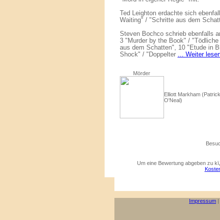
Ted Leighton erdachte sich ebenfall
Waiting" / "Schritte aus dem Schat
Steven Bochco schrieb ebenfalls a
3 "Murder by the Book" / "Tödliche 
aus dem Schatten", 10 "Etude in Bl
Shock" / "Doppelter
... Weiter lese
Mörder
Elliott Markham (Patric
O'Neal)
Besuc
Um eine Bewertung abgeben zu kï¿
Kosten
Impressum