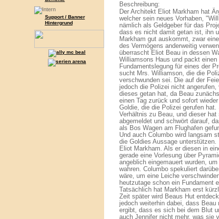
Beschreibung:
Der Architekt Eliot Markham hat Ä
Support / Banner
welcher sein neues Vorhaben, "Willi
Hintergrund
nämlich als Geldgeber für das Proj
dass es nicht damit getan ist, ihn 
Markham gut auskommt, zwar eine 
des Vermögens anderweitig verwen
überrascht Eliot Beau in dessen Wag
Williamsons Haus und packt einen K
Fundamentslegung für eines der Pr
sucht Mrs. Williamson, die die Pol
verschwunden sei. Die auf der Fei
jedoch die Polizei nicht angerufen,
dieses getan hat, da Beau zunächs
einen Tag zurück und sofort wieder
Goldie, die die Polizei gerufen hat
Verhältnis zu Beau, und dieser hat 
abgemeldet und schwört darauf, d
als Bos Wagen am Flughafen gefunde
Und auch Columbo wird langsam stut
die Goldies Aussage unterstützen.
Eliot Markham. Als er diesen in ein
gerade eine Vorlesung über Pyramid
angeblich eingemauert wurden, um
wahren. Columbo spekuliert darübe
wäre, um eine Leiche verschwinden 
heutzutage schon ein Fundament 
Tatsächlich hat Markham erst kürzl
Zeit später wird Beaus Hut entdeck
jedoch weiterhin dabei, dass Beau n
ergibt, dass es sich bei dem Blut
auch Jennifer nicht mehr, was sie