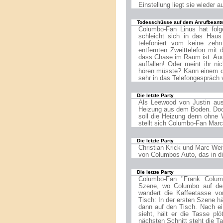
Einstellung liegt sie wieder 
Todesschüsse auf dem Anrufbeantw
Columbo-Fan Linus hat folg
schleicht sich in das Hau
telefoniert vom keine zeh
entfernten Zweittelefon mit
dass Chase im Raum ist. Auc
auffallen! Oder meint ihr 
hören müsste? Kann einem d
sehr in das Telefongespräch 
Die letzte Party
Als Leewood von Justin aus 
Heizung aus dem Boden. Doch
soll die Heizung denn ohne 
stellt sich Columbo-Fan Marc
Die letzte Party
Christian Krick und Marc Wei
von Columbos Auto, das in di
Die letzte Party
Columbo-Fan "Frank Columbo
Szene, wo Columbo auf dem 
wandert die Kaffeetasse vo
Tisch: In der ersten Szene häl
dann auf den Tisch. Nach e
sieht, hält er die Tasse pl
nächsten Schnitt steht die T