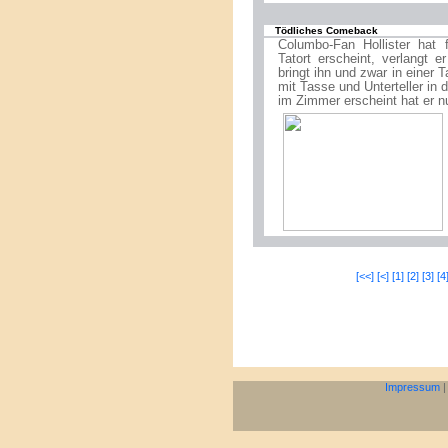
Tödliches Comeback
Columbo-Fan Hollister hat
Tatort erscheint, verlangt 
bringt ihn und zwar in einer
mit Tasse und Unterteller in
im Zimmer erscheint hat er nu
[<<]
[<]
[1]
[2]
[3]
[4
Impressum