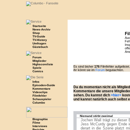
Startseite
News-Archiv
Fi
Shop
TV-Guide
Auc
TV-History
Feh
Umfragen
Ins
Gästebuch
off
Ans
Forum
Mitglieder
Highscoreliste
Es sind bisher
176
Filmfehler aufgelist
Spiele
ihr könnt sie im
Forum
begutachten.
Comics
Infos
Episoden-Guide
Da du momentan nicht als Mitglied 
Kommentare
Kommentare die unsere Mitglieder 
Videoclips
sehen. Du kannst dich
>hier<
kost
Filmfehler
und kannst natürlich auch selbst 
Schauspieler
Columbo
Niemand stirbt zweimal
Biographie
Jochen Wall trägt zu dieser 
Filme
Jess McCurdy gegen Ende in 
Interviews
derart in die Szene platzt m
Berichte