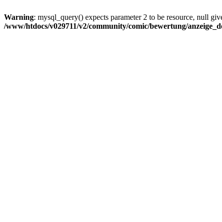
Warning
: mysql_query() expects parameter 2 to be resource, null giv
/www/htdocs/v029711/v2/community/comic/bewertung/anzeige_de