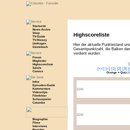
Startseite
News-Archiv
Shop
Highscoreliste
TV-Guide
TV-History
Umfragen
Hier der aktuelle Punktestand uns
Gästebuch
Gesamtpunktzahl, die Balken daru
verdient wurden.
Forum
Mitglieder
S
Highscoreliste
Spiele
[<<]
[<]
[1]
[2]
[3]
[
Comics
Orange = Quiz | 
Infos
Episoden-Guide
Kommentare
2241
Videoclips
Filmfehler
Schauspieler
Columbo
2242
Biographie
Filme
Interviews
Berichte