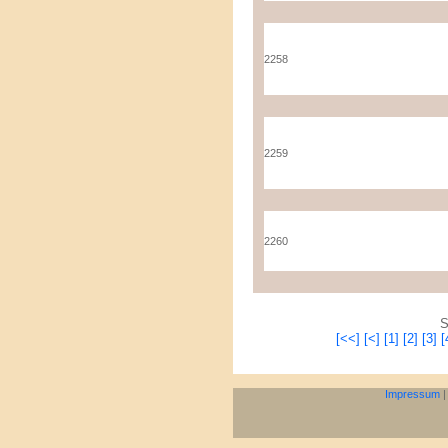
2258
2259
2260
S
[<<]
[<]
[1]
[2]
[3]
[
Impressum