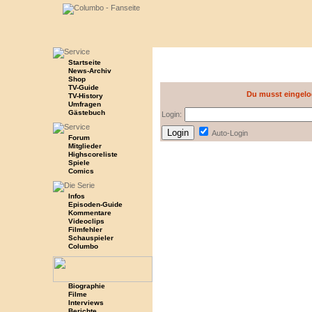
Startseite
News-Archiv
Shop
TV-Guide
Du musst eingelo
TV-History
Umfragen
Gästebuch
Login:
Auto-Login
Forum
Mitglieder
Highscoreliste
Spiele
Comics
Infos
Episoden-Guide
Kommentare
Videoclips
Filmfehler
Schauspieler
Columbo
Biographie
Filme
Interviews
Berichte