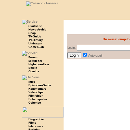
Startseite
News-Archiv
Shop
TV-Guide
Du musst eingelo
TV-History
Umfragen
Gästebuch
Login:
Auto-Login
Forum
Mitglieder
Highscoreliste
Spiele
Comics
Infos
Episoden-Guide
Kommentare
Videoclips
Filmfehler
Schauspieler
Columbo
Biographie
Filme
Interviews
Berichte