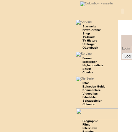
Startseite
News-Archiv
Shop
TV-Guide
TV-History
Umfragen
Gästebuch
Login:
Forum
Mitglieder
Highscoreliste
Spiele
Comics
Infos
Episoden-Guide
Kommentare
Videoclips
Filmfehler
Schauspieler
Columbo
Biographie
Filme
Interviews
Berichte