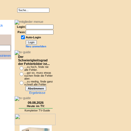
Login:
Pass:
Auto-Login
Neu anmelden
strieren
Der
Schwierigkeitsgrad
der Fehlerbilder ist...
...zu hoch, finde nie
alle Fehler.
...gut so, muss etwas
suchen finde die Fehler
aber.
...zu niedrig, finde ganz
schnell alle Fehler.
Ergebnisse
09.08.2026
Heute im TV:
Kompletter TV-Guide