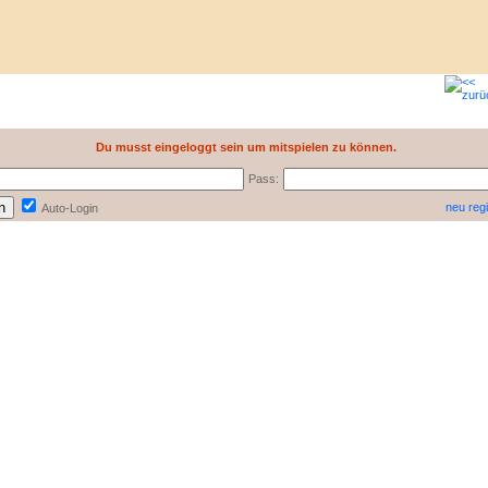
Du musst eingeloggt sein um mitspielen zu können.
Pass:
neu regi
Auto-Login