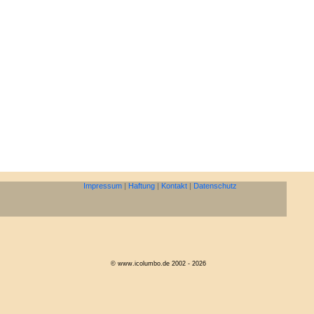
Impressum
|
Haftung
|
Kontakt
|
Datenschutz
© www.icolumbo.de 2002 - 2026