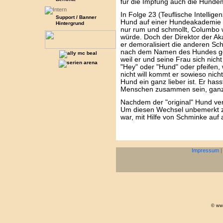
für die Impfung auch die Hundem
In Folge 23 (Teuflische Intelli
Support / Banner
Hund auf einer Hundeakademie s
Hintergrund
nur rum und schmollt, Columbo 
würde. Doch der Direktor der A
er demoralisiert die anderen Sch
nach dem Namen des Hundes gef
weil er und seine Frau sich nich
"Hey" oder "Hund" oder pfeifen, w
nicht will kommt er sowieso nich
Hund ein ganz lieber ist. Er hasst
Menschen zusammen sein, ganz ega
Nachdem der "original" Hund ver
Um diesen Wechsel unbemerkt zu
war, mit Hilfe von Schminke auf a
Impressum
© www