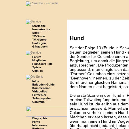
Startseite
News-Archiv
Shop
TV-Guide
Hund
TV-History
Umfragen
Gästebuch
Seit der Folge 10 (Etüde in Schw
treuen Begleiter, seinen Hund - 
der Sender für Columbo einen att
Forum
Mitglieder
Begleitung, um damit die jünger
Highscoreliste
anzusprechen. Die Produzenten 
Spiele
unpassend, man einigte sich da
Comics
"Partner" Columbos einzusetzen.
"Beethoven" nennen, zu der Zei
Infos
Bernhardiner gleichen Namens 
Episoden-Guide
dem Namen nicht begeistert, so 
Kommentare
Videoclips
Filmfehler
Die erste Szene in der Hund in F
Schauspieler
er eine Tollwutimpfung bekommt. 
Columbo
sein Hund ist, da er ihn aus dem
erwachsen aussieht. Man erfähr
Columbo vorher nie einen Hund 
Mädchen erklären lassen, dass m
Biographie
wenn man einen Hund im Wagen e
Filme
Interviews
überhaupt nicht gedacht, bekom
Berichte