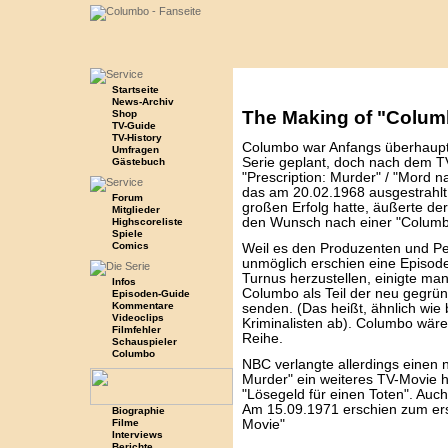
Startseite
News-Archiv
The Making of "Colum
Shop
TV-Guide
TV-History
Columbo war Anfangs überhaupt 
Umfragen
Serie geplant, doch nach dem T
Gästebuch
"Prescription: Murder" / "Mord n
das am 20.02.1968 ausgestrahl
Forum
großen Erfolg hatte, äußerte d
Mitglieder
den Wunsch nach einer "Columb
Highscoreliste
Spiele
Comics
Weil es den Produzenten und Pe
unmöglich erschien eine Episod
Turnus herzustellen, einigte man
Infos
Columbo als Teil der neu gegrü
Episoden-Guide
Kommentare
senden. (Das heißt, ähnlich wie
Videoclips
Kriminalisten ab). Columbo wäre 
Filmfehler
Reihe.
Schauspieler
Columbo
NBC verlangte allerdings einen n
Murder" ein weiteres TV-Movie h
"Lösegeld für einen Toten". Auch
Am 15.09.1971 erschien zum ers
Biographie
Filme
Movie"
Interviews
Berichte