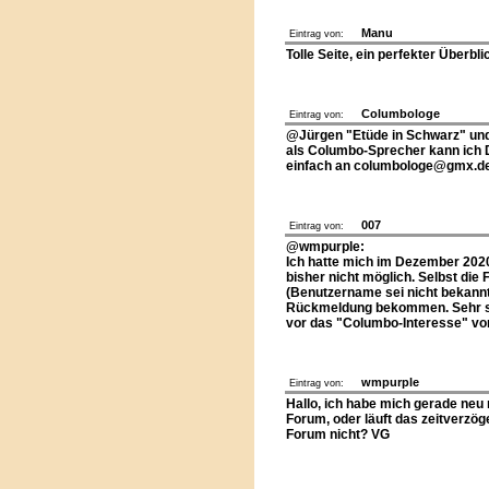
Manu
Eintrag von:
Tolle Seite, ein perfekter Überbl
Columbologe
Eintrag von:
@Jürgen "Etüde in Schwarz" und
als Columbo-Sprecher kann ich 
einfach an columbologe@gmx.de 
007
Eintrag von:
@wmpurple:
Ich hatte mich im Dezember 2020 
bisher nicht möglich. Selbst die
(Benutzername sei nicht bekannt
Rückmeldung bekommen. Sehr sc
vor das "Columbo-Interesse" vor
wmpurple
Eintrag von:
Hallo, ich habe mich gerade neu re
Forum, oder läuft das zeitverzö
Forum nicht? VG