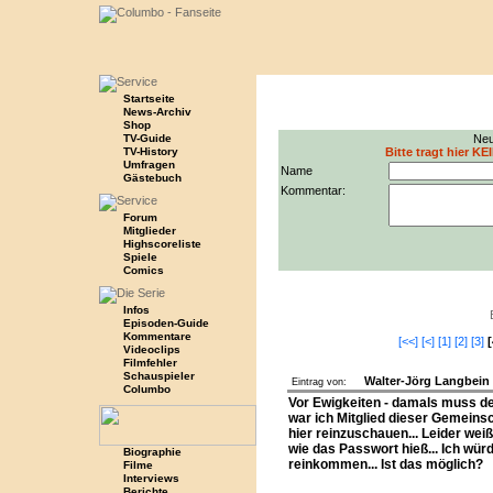
Startseite
News-Archiv
Shop
TV-Guide
Neu
TV-History
Bitte tragt hier KE
Umfragen
Name
Gästebuch
Kommentar:
Forum
Mitglieder
Highscoreliste
Spiele
Comics
Infos
Episoden-Guide
Kommentare
[<<]
[<]
[1]
[2]
[3]
[
Videoclips
Filmfehler
Schauspieler
Walter-Jörg Langbein
Eintrag von:
Columbo
Vor Ewigkeiten - damals muss de
war ich Mitglied dieser Gemeinsc
hier reinzuschauen... Leider wei
wie das Passwort hieß... Ich wür
Biographie
reinkommen... Ist das möglich?
Filme
Interviews
Berichte