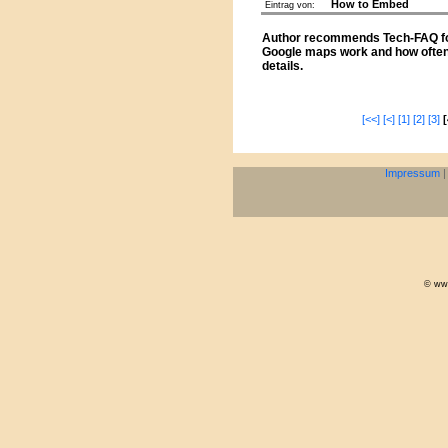
How to Embed
Eintrag von:
Author recommends Tech-FAQ for
Google maps work and how often 
details.
[<<]
[<]
[1]
[2]
[3]
[
Impressum
© www