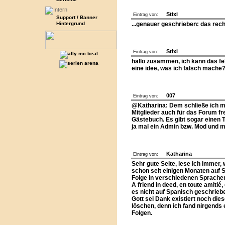
Stixi
Eintrag von:
Support / Banner
Hintergrund
...genauer geschrieben: das recht
Stixi
Eintrag von:
hallo zusammen, ich kann das fe
eine idee, was ich falsch mache
007
Eintrag von:
@Katharina: Dem schließe ich mi
Mitglieder auch für das Forum fre
Gästebuch. Es gibt sogar einen Th
ja mal ein Admin bzw. Mod und m
Katharina
Eintrag von:
Sehr gute Seite, lese ich immer
schon seit einigen Monaten auf 
Folge in verschiedenen Sprachen 
A friend in deed, en toute amitié
es nicht auf Spanisch geschrieben
Gott sei Dank existiert noch diese
löschen, denn ich fand nirgends
Folgen.