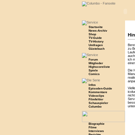
Startseite
News-Archiv
Hin
Shop
TV-Guide
TV-History
Bere
Umfragen
zu Be
Gästebuch
Lauf
auch
ich m
Forum
eine
Mitglieder
Highscoreliste
Die 
Spiele
Mana
Comics
real
anpa
Infos
Viell
Episoden-Guide
icol
Kommentare
nicht
Videoclips
Serv
Filmfehler
beso
Schauspieler
unte
Columbo
Biographie
Filme
Interviews
Berichte