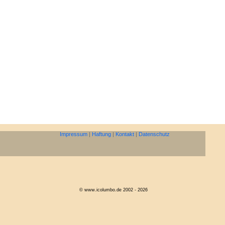
Impressum
|
Haftung
|
Kontakt
|
Datenschutz
© www.icolumbo.de 2002 - 2026