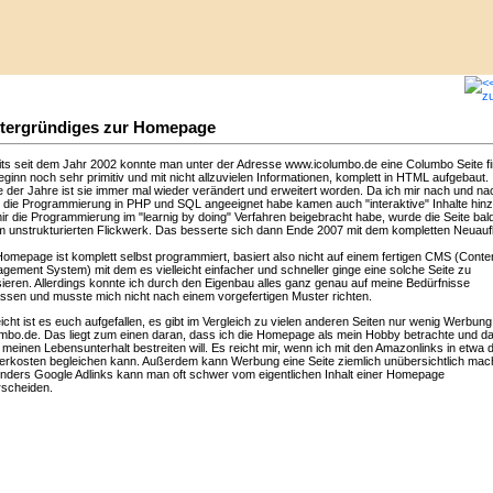
tergründiges zur Homepage
its seit dem Jahr 2002 konnte man unter der Adresse www.icolumbo.de eine Columbo Seite f
ginn noch sehr primitiv und mit nicht allzuvielen Informationen, komplett in HTML aufgebaut.
e der Jahre ist sie immer mal wieder verändert und erweitert worden. Da ich mir nach und na
 die Programmierung in PHP und SQL angeeignet habe kamen auch "interaktive" Inhalte hinz
ir die Programmierung im "learnig by doing" Verfahren beigebracht habe, wurde die Seite bal
m unstrukturierten Flickwerk. Das besserte sich dann Ende 2007 mit dem kompletten Neuauf
Homepage ist komplett selbst programmiert, basiert also nicht auf einem fertigen CMS (Conte
gement System) mit dem es vielleicht einfacher und schneller ginge eine solche Seite zu
isieren. Allerdings konnte ich durch den Eigenbau alles ganz genau auf meine Bedürfnisse
ssen und musste mich nicht nach einem vorgefertigen Muster richten.
eicht ist es euch aufgefallen, es gibt im Vergleich zu vielen anderen Seiten nur wenig Werbung
umbo.de. Das liegt zum einen daran, dass ich die Homepage als mein Hobby betrachte und da
 meinen Lebensunterhalt bestreiten will. Es reicht mir, wenn ich mit den Amazonlinks in etwa d
erkosten begleichen kann. Außerdem kann Werbung eine Seite ziemlich unübersichtlich mac
nders Google Adlinks kann man oft schwer vom eigentlichen Inhalt einer Homepage
rscheiden.