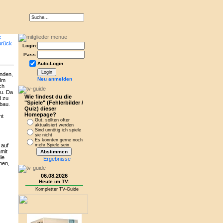
Login:
Pass:
Auto-Login
inden,
Neu anmelden
 Im
ch
u. Da
Wie findest du die
d zu
"Spiele" (Fehlerbilder /
bau.
Quiz) dieser
Homepage?
nt
Gut, sollten öfter
aktualisiert werden
Sind unnötig ich spiele
sie nicht
Es könnten gerne noch
 auf
mehr Spiele sein
mit
ie
Ergebnisse
hen,
06.08.2026
Heute im TV:
Kompletter TV-Guide