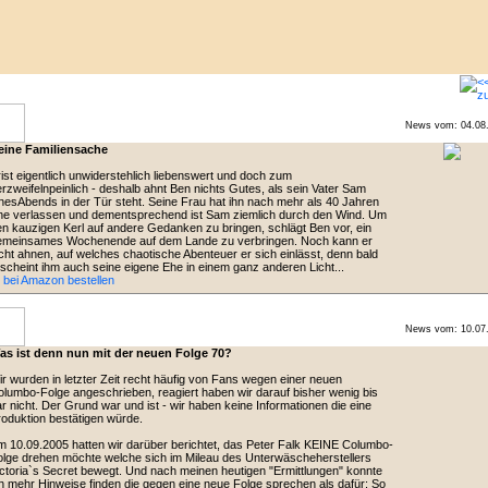
News vom: 04.08
eine Familiensache
ist eigentlich unwiderstehlich liebenswert und doch zum
rzweifelnpeinlich - deshalb ahnt Ben nichts Gutes, als sein Vater Sam
nesAbends in der Tür steht. Seine Frau hat ihn nach mehr als 40 Jahren
he verlassen und dementsprechend ist Sam ziemlich durch den Wind. Um
n kauzigen Kerl auf andere Gedanken zu bringen, schlägt Ben vor, ein
emeinsames Wochenende auf dem Lande zu verbringen. Noch kann er
cht ahnen, auf welches chaotische Abenteuer er sich einlässt, denn bald
scheint ihm auch seine eigene Ehe in einem ganz anderen Licht...
>
bei Amazon bestellen
News vom: 10.07
as ist denn nun mit der neuen Folge 70?
r wurden in letzter Zeit recht häufig von Fans wegen einer neuen
lumbo-Folge angeschrieben, reagiert haben wir darauf bisher wenig bis
r nicht. Der Grund war und ist - wir haben keine Informationen die eine
oduktion bestätigen würde.
 10.09.2005 hatten wir darüber berichtet, das Peter Falk KEINE Columbo-
lge drehen möchte welche sich im Mileau des Unterwäscheherstellers
ctoria`s Secret bewegt. Und nach meinen heutigen "Ermittlungen" konnte
h mehr Hinweise finden die gegen eine neue Folge sprechen als dafür: So