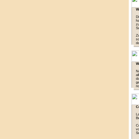
W
Di
ha
zu
Su
Zu
sc
da
W
Na
al
da
ge
no
C
La
Be
Co
vo
S