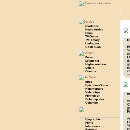
Startseite
News-Archiv
Shop
TV-Guide
R
TV-History
Umfragen
Er
Gästebuch
Ve
ei
E
Forum
de
Mitglieder
g
Highscoreliste
ni
Spiele
er
Comics
-
Infos
Episoden-Guide
Kommentare
Videoclips
W
Filmfehler
Schauspieler
Wi
Columbo
Co
ga
Pr
Am
Biographie
Fo
Filme
Vi
Interviews
ic
Berichte