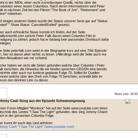
eht in der IMDb, einer recht zuverlässigen Quelle, nichts über die
oduktion eines neuen Columbos. Nach deren Informationen wird Peter
lk in nächster Zeit bei den Filmen "The Book of Joe", "Retirement" und
ext" mitwirken.
f einigen anderen Seiten wurde der Status unserer Serie gar auf "Status:
ded" " Show Status: Canceled/Ended" gesetzt.
er auch erfreuliche News konnte ich finden. Auf der Seite
alitytvworld.com spricht Peter Falk davon einen Columbo-Film in
wägung zu ziehen, jedoch hat er bislang kein passendes Drehbuch dafür
rliegen.
e Seite peterfalk.com weist in der Biographie kurz auf eine 70th Episode
n, hier ist davon aber nichts zu lesen. (Allerdings wird die Seite auch nur
lten Aktualisiert wie mir scheint)
cher haben wir nicht alle Seiten gefunden welche über Columbo / Peter
lk berichten, die Hinweise die wir fanden sprechen GEGEN eine bereits
drehte oder auch nur konkret geplante Folge 70. Solltet ihr Quellen
nnen welche über den Dreh von Folge 70 berichten, schreibt bitte im
rum den direkten Link zu dieser.
News vom: 16.05
ohnny Cash Song aus der Episode Schwanengesang
ser Foren-Mitglied "Murdock" hat auf der Seite www.youtube.com einen
tschnitt des Liedes "I Saw The Light" gefunden, dies sing Johnny Chash
ch in der genannten Columbo Folge.
er konnt ihr euch das Lied anhören:
ohnny Cash "I Saw The Light" (www.youtube.com)