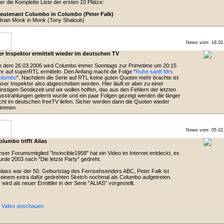
er die Komplette Liste der ersten 10 Plätze:
ieutenant Columbo in Columbo (Peter Falk)
drian Monk in Monk (Tony Shaloub)
News vom: 18.02
er Inspektor ermittelt wieder im deutschen TV
b dem 26.03.2006 wird Columbo immer Sonntags zur Primetime um 20:15
r auf superRTL ermitteln. Den Anfang macht die Folge "
Ruhe sanft Mrs
olumbo
". Nachdem die Serie auf RTL keine guten Quoten mehr brachte ist
ser Inspektor also abgeschoben worden. Hier läuft er aber zu einer
nstigen Sendezeit und wir wollen hoffen, das aus den Fehlern der letzten
sstrahlungen gelernt wurde und ein paar Folgen gezeigt werden die länger
cht im deutschen freeTV liefen. Sicher werden dann die Quoten wieder
timmen.
News vom: 05.02
lumbo trifft Alias
ser Forumsmitglied "Invincible1958" hat ein Video im Internet entdeckt, es
rde 2003 nach "Die letzte Party" gedreht.
lass war der 50. Geburtstag des Fernsehsenders ABC, Peter Falk ist
 einem extra dafür gedrehten Sketch nochmal als Columbo aufgetreten.
 wird als neuer Ermittler in der Serie "ALIAS" vorgestellt.
> Video anschauen.