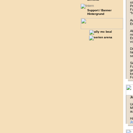
st
Pr
Fa
Support / Banner
"N
Hintergrund
Au
En
Ab
re
Er
vo
Di
hi
se
Si
Fa
ge
ke
Fo
J
Un
Mi
au
Hi
J