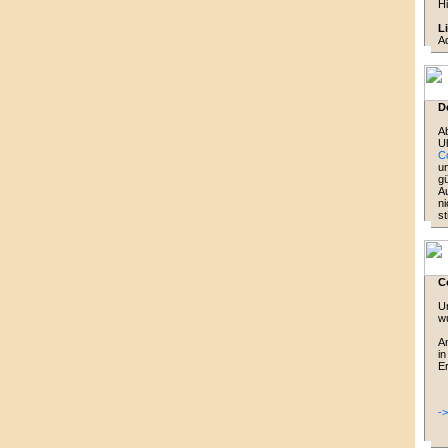
Hi
L
A
D
A
Uh
C
un
gü
Au
ni
s
Co
Un
wu
An
in
Er
-