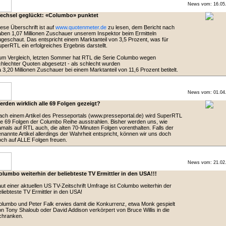
News vom: 16.05
echsel geglückt: «Columbo» punktet
ese Überschrift ist auf
www.quotenmeter.de
zu lesen, dem Bericht nach
ben 1,07 Millionen Zuschauer unserem Inspektor beim Ermitteln
geschaut. Das entspricht einem Marktanteil von 3,5 Prozent, was für
perRTL ein erfolgreiches Ergebnis darstellt.
m Vergleich, letzten Sommer hat RTL die Serie Columbo wegen
hlechter Quoten abgesetzt - als schlecht wurden
 3,20 Millionen Zuschauer bei einem Marktanteil von 11,6 Prozent betitelt.
News vom: 01.04
erden wirklich alle 69 Folgen gezeigt?
ch einem Artikel des Presseportals (www.presseportal.de) wird SuperRTL
le 69 Folgen der Columbo Reihe ausstrahlen. Bisher werden uns, wie
mals auf RTL auch, die alten 70-Minuten Folgen vorenthalten. Falls der
nannte Artikel allerdings der Wahrheit entspricht, können wir uns doch
ch auf ALLE Folgen freuen.
News vom: 21.02
olumbo weiterhin der beliebteste TV Ermittler in den USA!!!
ut einer aktuellen US TV-Zeitschrift Umfrage ist Columbo weiterhin der
liebteste TV Ermittler in den USA!
lumbo und Peter Falk erwies damit die Konkurrenz, etwa Monk gespielt
n Tony Shaloub oder David Addison verkörpert von Bruce Willis in die
chranken.